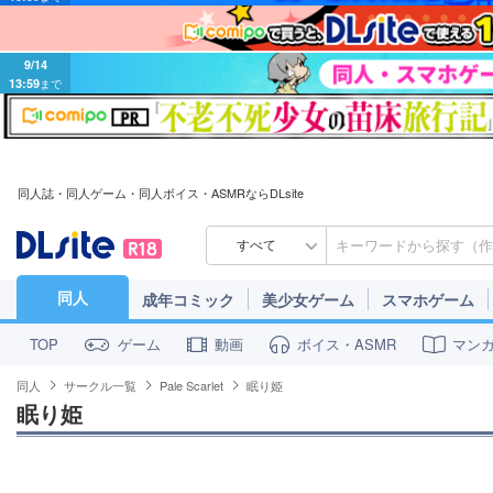
9/14
13:59
まで
同人誌・同人ゲーム・同人ボイス・ASMRならDLsite
すべて
同人
成年コミック
美少女ゲーム
スマホゲーム
ゲーム
動画
ボイス・ASMR
マン
TOP
同人
サークル一覧
Pale Scarlet
眠り姫
眠り姫