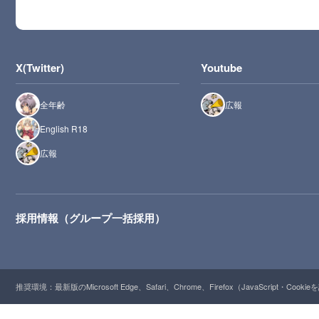
X(Twitter)
Youtube
全年齢
広報
English R18
広報
採用情報（グループ一括採用）
推奨環境：最新版のMicrosoft Edge、Safari、Chrome、Firefox（JavaScript・Cooki