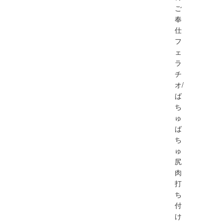
ご
奉
仕
フ
ェ
ラ
チ
オ/
ば
ち
ゅ
ば
ち
ゅ
尻
肉
打
ち
付
け