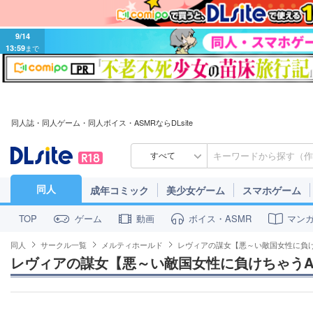
9/14
13:59
まで
同人誌・同人ゲーム・同人ボイス・ASMRならDLsite
すべて
同人
成年コミック
美少女ゲーム
スマホゲーム
ゲーム
動画
ボイス・ASMR
マン
TOP
同人
サークル一覧
メルティホールド
レヴィアの謀女【悪～い敵国女性に負け
レヴィアの謀女【悪～い敵国女性に負けちゃうA