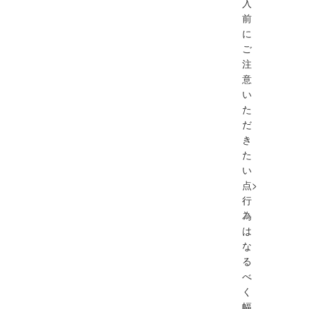
入
前
に
ご
注
意
い
た
だ
き
た
い
点>
行
為
は
な
る
べ
く
幅