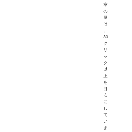
章
の
量
は
、
30
ク
リ
ッ
ク
以
上
を
目
安
に
し
て
い
ま