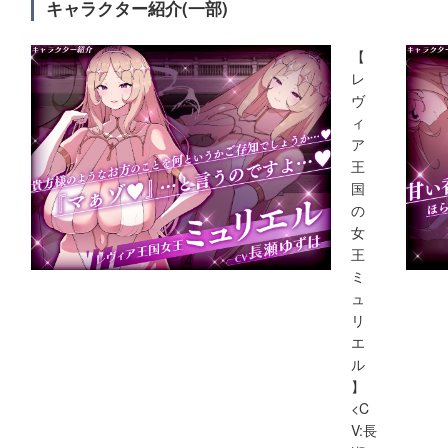
キャラクター紹介(一部)
【
レ
ヴ
ィ
ア
王
国
の
女
王
ミ
ュ
リ
エ
ル
】
<C
V:長