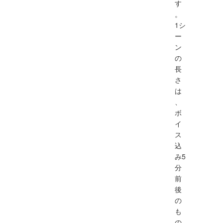
す
。
1シ
ー
ン
の
長
さ
は
、
ボ
イ
ス
込
み5
分
前
後
の
も
の