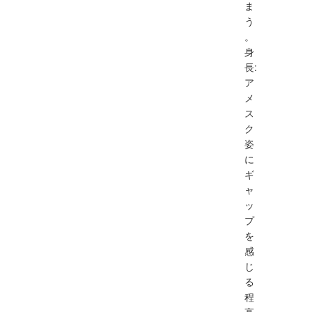
ま
う
。
身
長:
ア
メ
ス
ク
姿
に
ギ
ャ
ッ
プ
を
感
じ
る
程
高