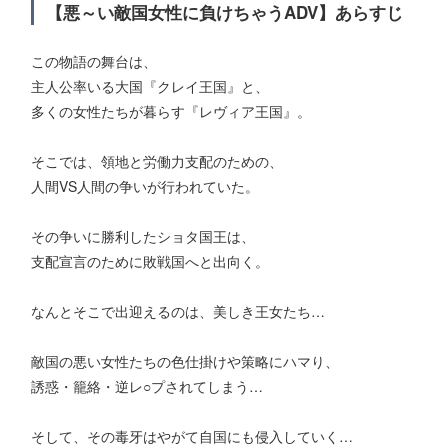
【悪～い敵国女性に負けちゃうADV】あらすじ
この物語の舞台は、
主人公率いる大国『クレイ王国』と、
多くの女性たちが暮らす『レヴィア王国』。
そこでは、領地と労働力支配のための、
人間VS人間の争いが行われていた。
その争いに勝利したショタ国王は、
支配宣言のために敗戦国へと出向く。
なんとそこで出迎えるのは、美しき王女たち…
敵国の悪い女性たちの色仕掛けや策略にハマり、
誘惑・籠絡・逆レ○プされてしまう…
そして、その毒牙はやがて自国にも侵入していく…