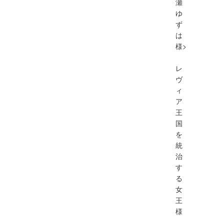
瀬
ゆ
ず
は
様>
レ
ヴ
ィ
ア
王
国
を
統
治
す
る
女
王
様
。