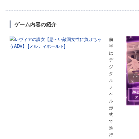
ゲーム内容の紹介
前
半
は
デ
ジ
タ
ル
ノ
ベ
ル
形
式
で
進
行