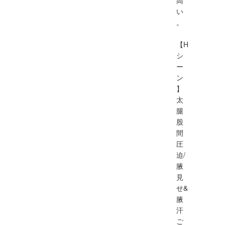
い
。
【H
シ
ー
ン
】
太
腿
股
間
圧
迫/
腋
見
せ&
腋
汗
ご