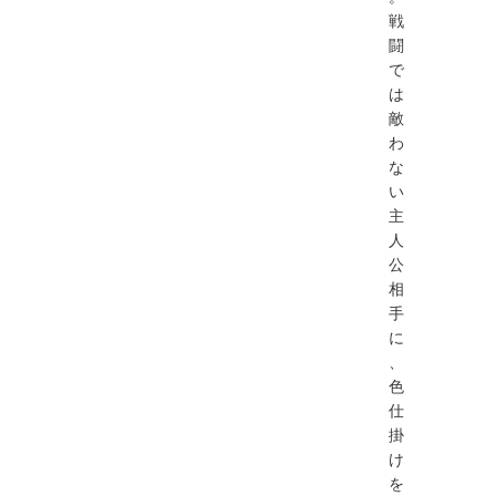
戦
闘
で
は
敵
わ
な
い
主
人
公
相
手
に
、
色
仕
掛
け
を