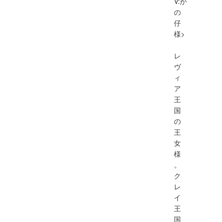
V:か
の
仔
様>
レ
ヴ
ィ
ア
王
国
の
王
女
様
。
ク
レ
イ
王
国