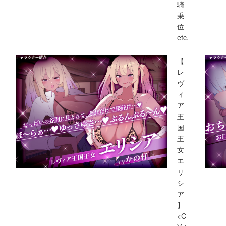
騎
乗
位
etc.
【
レ
ヴ
ィ
ア
王
国
王
女
エ
リ
シ
ア
】
<C