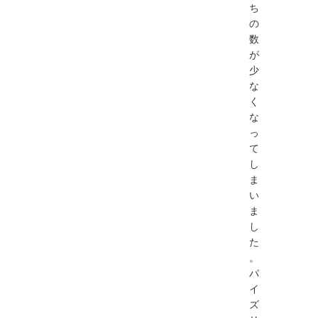
ち
の
数
が
少
な
く
な
っ
て
し
ま
い
ま
し
た
。
パ
イ
ズ