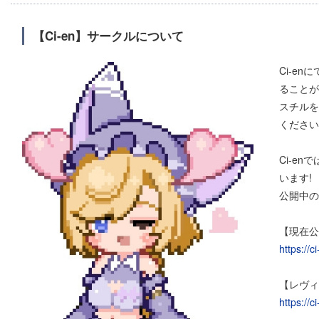
【Ci-en】サークルについて
Ci-e
ることが
スチルを
ください
Ci-e
います!
公開中の
【現在公
https://c
【レヴィ
https://