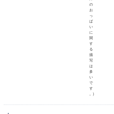
の
お
っ
ぱ
い
に
関
す
る
描
写
は
多
い
で
す
。)