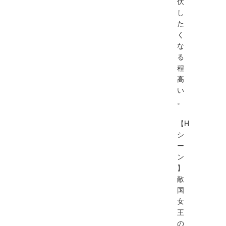
伏
し
た
く
な
る
程
高
い
。
【H
シ
ー
ン
】
敵
国
女
王
の