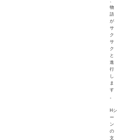
物
語
が
サ
ク
サ
ク
と
進
行
し
ま
す
。
Hシ
ー
ン
の
文