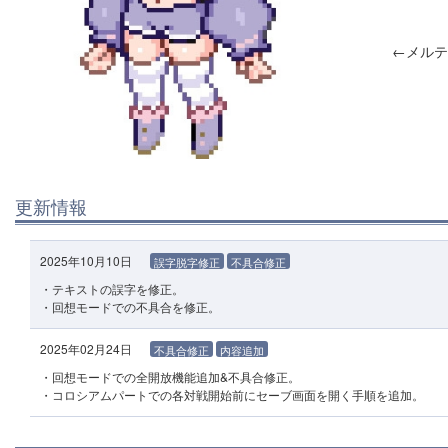
←メルテ
更新情報
2025年10月10日
誤字脱字修正
不具合修正
・テキストの誤字を修正。
・回想モードでの不具合を修正。
2025年02月24日
不具合修正
内容追加
・回想モードでの全開放機能追加&不具合修正。
・コロシアムパートでの各対戦開始前にセーブ画面を開く手順を追加。