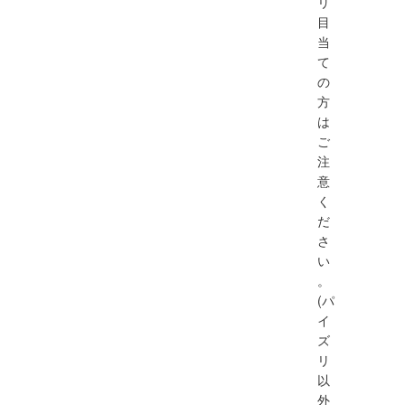
リ
目
当
て
の
方
は
ご
注
意
く
だ
さ
い
。
(パ
イ
ズ
リ
以
外