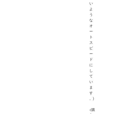
い
よ
う
な
オ
ー
ト
ス
ピ
ー
ド
に
し
て
い
ま
す
。)
<購