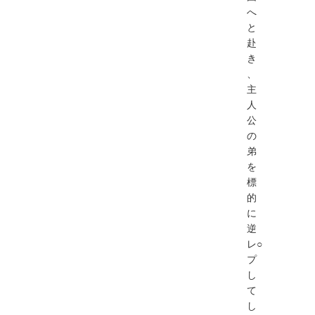
へ
と
赴
き
、
主
人
公
の
弟
を
標
的
に
逆
レ○
プ
し
て
し