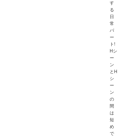
す
る
日
常
パ
ー
ト!
Hシ
ー
ン
とH
シ
ー
ン
の
間
は
短
め
で
、