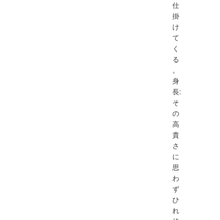
仕
掛
け
て
く
る
。
身
長:
そ
の
高
貴
さ
に
思
わ
ず
ひ
れ