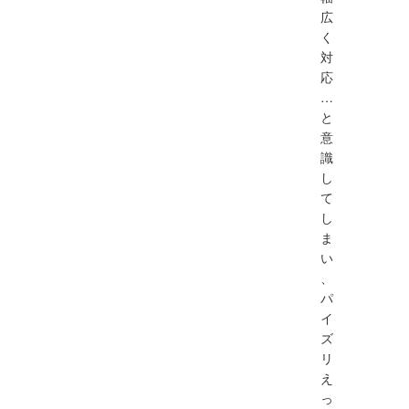
広
く
対
応
…
と
意
識
し
て
し
ま
い
、
パ
イ
ズ
リ
え
っ