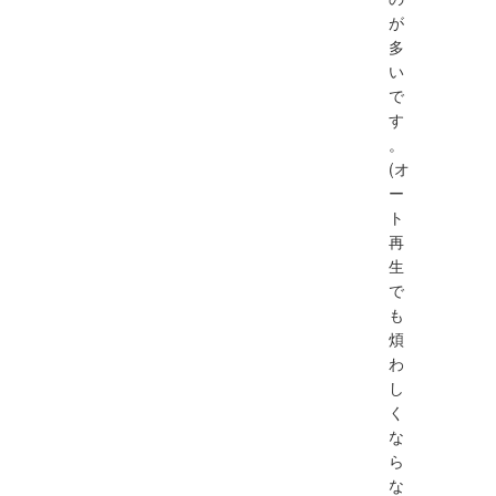
が
多
い
で
す
。
(オ
ー
ト
再
生
で
も
煩
わ
し
く
な
ら
な