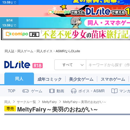
9/14
13:59
まで
同人誌・同人ゲーム・同人ボイス・ASMRならDLsite
すべて
同人
成年コミック
美少女ゲーム
スマホゲーム
ゲーム
動画
ボイス・ASMR
マン
TOP
同人
サークル一覧
MeltyFairy
MeltyFairy～美羽のおねがい～
MeltyFairy～美羽のおねがい～
専売