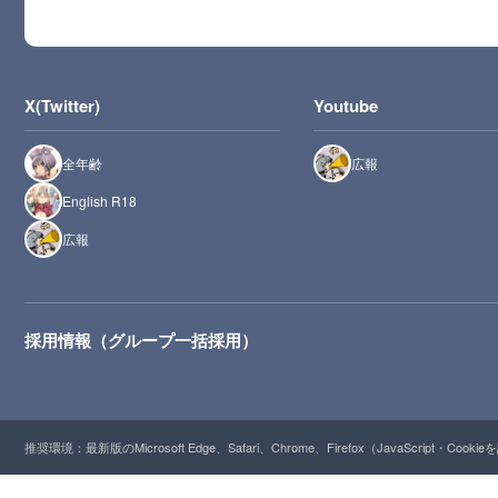
X(Twitter)
Youtube
全年齢
広報
English R18
広報
採用情報（グループ一括採用）
推奨環境：最新版のMicrosoft Edge、Safari、Chrome、Firefox（JavaScript・Cooki