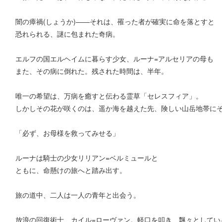
闇の瘴禍(しょうか)――それは、罹った者が確実に命を落とすと
恐れられる、謎に包まれた奇病。
エルフの国エルヘイムに暮らす少女、ルーナ=アルセリアの母も
また、その病に倒れた。残された時間は、半年。
唯一の希望は、万病を癒すと伝わる霊草「セレスフィア」。
しかしその花が咲くのは、遥か海を越えた先、険しい山岳地帯に
「必ず、お母様を救ってみせる」
ルーナは騎士の少女リリアン=ベルミュールと
ともに、命懸けの旅へと踏み出す。
旅の道中、二人は一人の青年と出会う。
放浪の回復術士、カイル=ローヴァン。軽口を叩き、飄々としてい