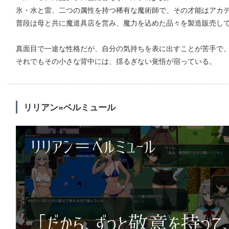
氷・水と雷、二つの属性を持つ稀有な魔術師で、その才能はアカ
普段は母と共に魔道具店を営み、魔力を込めた品々を製造販売し
真面目で一途な性格だが、自分の気持ちを表に出すことが苦手で
それでもその小さな背中には、揺るぎない覚悟が宿っている。
リリアン=ベルミュール