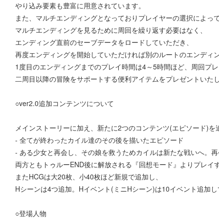
やり込み要素も豊富に用意されています。
また、マルチエンディングとなっておりプレイヤーの選択によっ
マルチエンディングを見るために周回を繰り返す必要はなく、
エンディング直前のセーブデータをロードしていただき、
再度エンディングを開始していただければ別のルートのエンディ
1度目のエンディングまでのプレイ時間は4～5時間ほど、周回プ
二周目以降の冒険をサポートする便利アイテムをプレゼントいた
○ver2.0追加コンテンツについて
メインストーリーに加え、新たに2つのコンテンツ(エピソード)を
- 全てが終わったカイル達のその後を描いたエピソード
- ある少女と再会し、その娘を救うためカイルは新たな戦いへ。
両方ともトゥルーEND後に解放される『回想モード』よりプレイ
またHCGは大20枚、小40枚ほど新規で追加し、
Hシーンは4つ追加。Hイベント(ミニHシーン)は10イベント追加
○登場人物