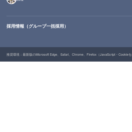
採用情報（グループ一括採用）
推奨環境：最新版のMicrosoft Edge、Safari、Chrome、Firefox（JavaScript・Cooki