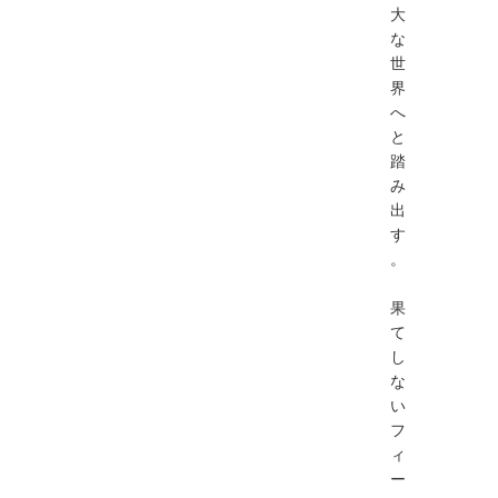
大
な
世
界
へ
と
踏
み
出
す
。
果
て
し
な
い
フ
ィ
ー