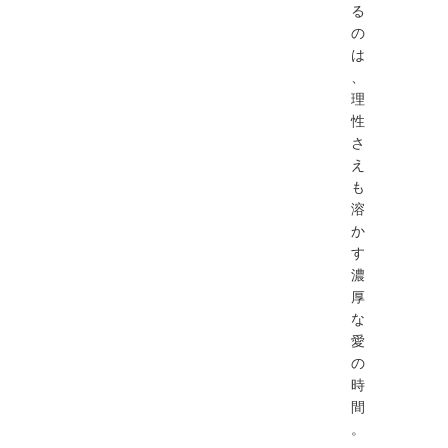
る
の
は
、
理
性
さ
え
も
溶
か
す
濃
厚
な
愛
の
時
間
。