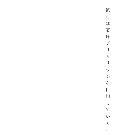
、
彼
ら
は
霊
峰
グ
リ
ム
リ
ッ
ジ
を
目
指
し
て
い
く
。