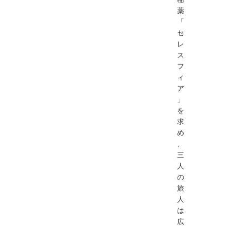
薬
「
セ
レ
ス
フ
ィ
ア
」
を
求
め
、
三
人
の
旅
人
は
広