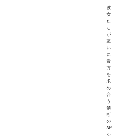
彼
女
た
ち
が
互
い
に
貴
方
を
求
め
合
う
禁
断
の
3P
シ