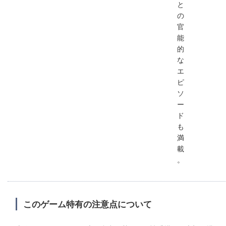
と
の
官
能
的
な
エ
ピ
ソ
ー
ド
も
満
載
。
このゲーム特有の注意点について