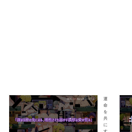
運
命
を
共
に
す