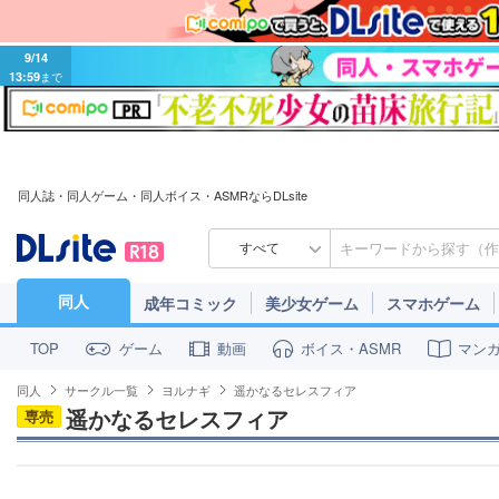
9/14
13:59
まで
同人誌・同人ゲーム・同人ボイス・ASMRならDLsite
すべて
同人
成年コミック
美少女ゲーム
スマホゲーム
ゲーム
動画
ボイス・ASMR
マン
TOP
同人
サークル一覧
ヨルナギ
遥かなるセレスフィア
遥かなるセレスフィア
専売