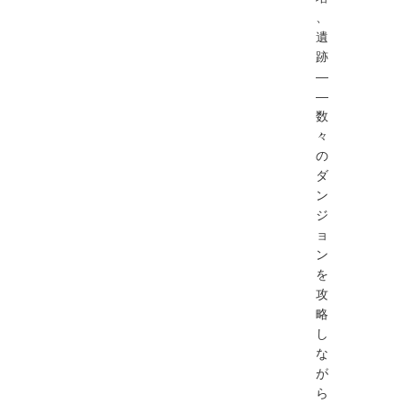
、
遺
跡
―
―
数
々
の
ダ
ン
ジ
ョ
ン
を
攻
略
し
な
が
ら