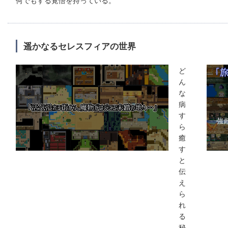
遥かなるセレスフィアの世界
ど
ん
な
病
す
ら
癒
す
と
伝
え
ら
れ
る
秘