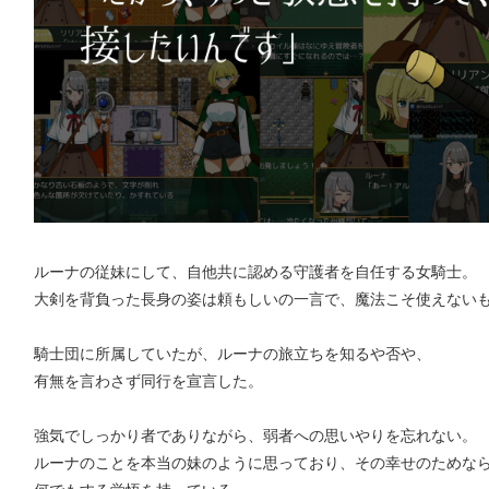
ルーナの従妹にして、自他共に認める守護者を自任する女騎士。
大剣を背負った長身の姿は頼もしいの一言で、魔法こそ使えない
騎士団に所属していたが、ルーナの旅立ちを知るや否や、
有無を言わさず同行を宣言した。
強気でしっかり者でありながら、弱者への思いやりを忘れない。
ルーナのことを本当の妹のように思っており、その幸せのためな
何でもする覚悟を持っている。