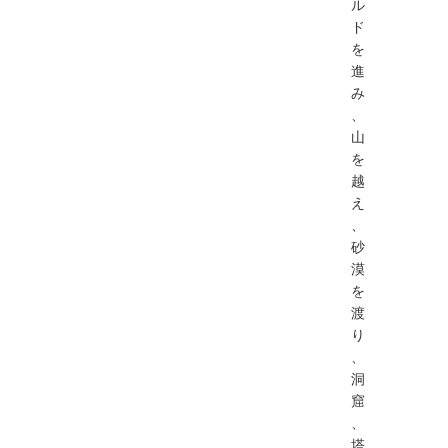
ル
ド
を
進
み
、
山
を
越
え
、
砂
漠
を
渡
り
、
洞
窟
、
塔