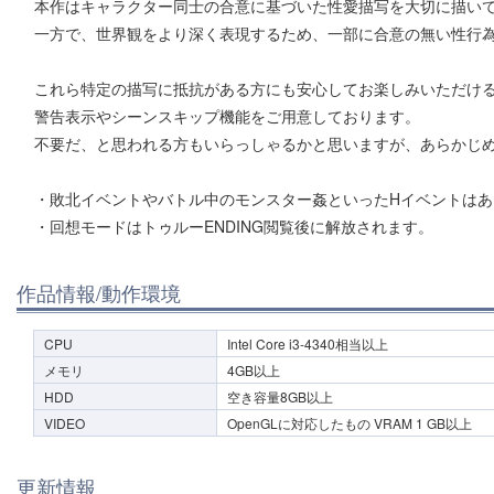
本作はキャラクター同士の合意に基づいた性愛描写を大切に描い
一方で、世界観をより深く表現するため、一部に合意の無い性行
これら特定の描写に抵抗がある方にも安心してお楽しみいただけ
警告表示やシーンスキップ機能をご用意しております。
不要だ、と思われる方もいらっしゃるかと思いますが、あらかじ
・敗北イベントやバトル中のモンスター姦といったHイベントはあ
・回想モードはトゥルーENDING閲覧後に解放されます。
作品情報/動作環境
CPU
Intel Core i3-4340相当以上
メモリ
4GB以上
HDD
空き容量8GB以上
VIDEO
OpenGLに対応したもの VRAM 1 GB以上
更新情報