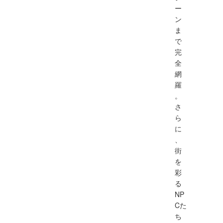
ー
ン
ま
で
完
全
網
羅
。
さ
ら
に
、
街
を
彩
る
NP
Cた
ち