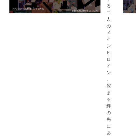
る
二
人
の
メ
イ
ン
ヒ
ロ
イ
ン
。
深
ま
る
絆
の
先
に
あ