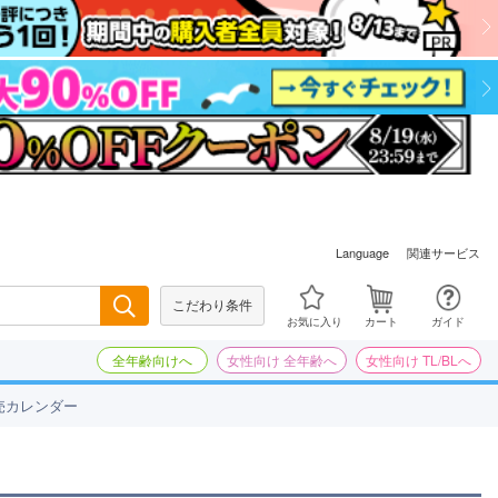
関連サービス
Language
こだわり条件
検索
お気に入り
カート
ガイド
全年齢向けへ
女性向け 全年齢へ
女性向け TL/BLへ
売カレンダー