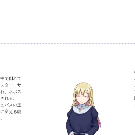
の中で倒れて
シスター・サ
られ、ネボス
内される。
キュバスの王
族に変える能
る。