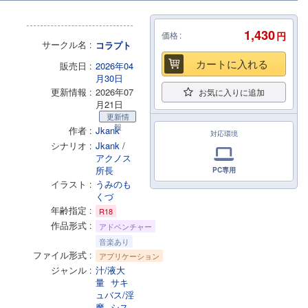
1,430
価格
円
サークル名
コラプト
カートに入れる
販売日
2026年04
月30日
更新情報
2026年07
お気に入りに追加
月21日
更新情
報
作者
Jkank
対応環境
シナリオ
Jkank
/
アクノス
所長
PC専用
イラスト
うみのも
くづ
年齢指定
R18
作品形式
アドベンチャー
音楽あり
ファイル形式
アプリケーション
ジャンル
汁/液大
量
サキ
ュバス/淫
魔
シス