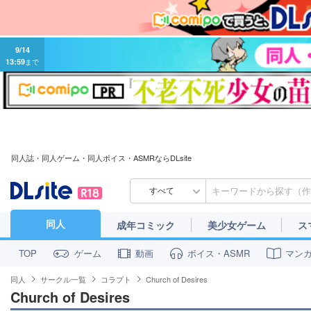
9/14
13:59
まで
同人誌・同人ゲーム・同人ボイス・ASMRならDLsite
すべて
同人
成年コミック
美少女ゲーム
ス
ゲーム
動画
ボイス・ASMR
マン
TOP
同人
サークル一覧
コラプト
Church of Desires
Church of Desires