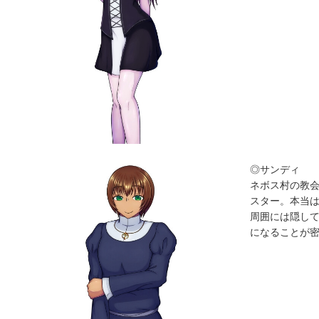
◎サンディ
ネボス村の教
スター。本当
周囲には隠し
になることが