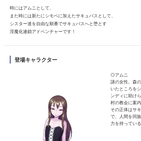
時にはアムニとして、
また時には新たにシモベに加えたサキュバスとして、
シスター達を自由な順番でサキュバスへと堕とす
淫魔化連鎖アドベンチャーです！
登場キャラクター
◎アムニ
謎の女性。森
いたところを
ンディに助け
村の教会に案
その正体はサ
で、人間を同
力を持ってい