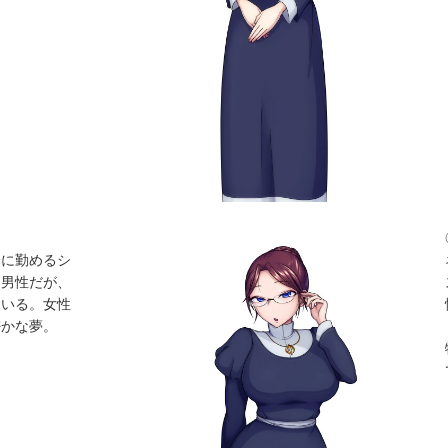
会に勤めるシ
は男性だが、
ている。女性
密かな夢。