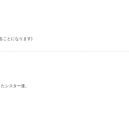
とになります)
したシスター達。