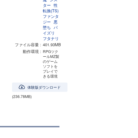
ター
性
転換(TS)
ファンタ
ジー
悪
堕ち
パ
イズリ
フタナリ
ファイル容量
401.93MB
動作環境
RPGツク
ールMZ製
のゲーム
ソフトを
プレイで
きる環境
体験版ダウンロード
(236.78MB)