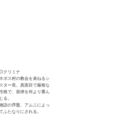
◎クリミナ
ネボス村の教会を束ねるシ
スター長。真面目で厳格な
性格で、規律を何より重ん
じる。
物語の序盤、アムニによっ
てふたなりにされる。