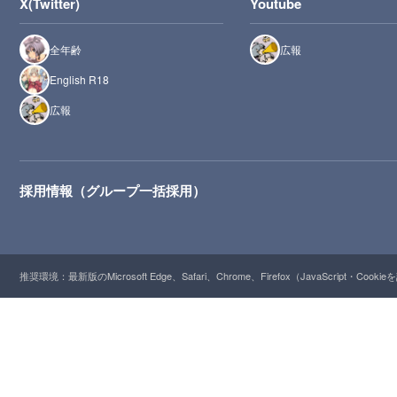
X(Twitter)
Youtube
全年齢
広報
English R18
広報
採用情報（グループ一括採用）
推奨環境：最新版のMicrosoft Edge、Safari、Chrome、Firefox（JavaScript・Cooki