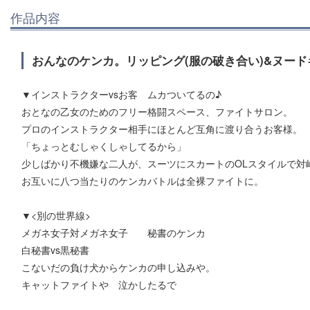
作品内容
おんなのケンカ。リッピング(服の破き合い)&ヌー
▼インストラクターvsお客 ムカついてるの♪
おとなの乙女のためのフリー格闘スペース、ファイトサロン。
プロのインストラクター相手にほとんど互角に渡り合うお客様。
「ちょっとむしゃくしゃしてるから」
少しばかり不機嫌な二人が、スーツにスカートのOLスタイルで対
お互いに八つ当たりのケンカバトルは全裸ファイトに。
▼<別の世界線>
メガネ女子対メガネ女子 秘書のケンカ
白秘書vs黒秘書
こないだの負け犬からケンカの申し込みや。
キャットファイトや 泣かしたるで