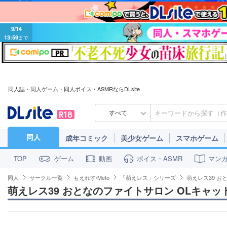
9/14
13:59
まで
同人誌・同人ゲーム・同人ボイス・ASMRならDLsite
すべて
同人
成年コミック
美少女ゲーム
スマホゲーム
ゲーム
動画
ボイス・ASMR
マン
TOP
同人
サークル一覧
もえれす/Meto
「萌えレス」シリーズ
萌えレス39 お
萌えレス39 おとなのファイトサロン OLキャッ