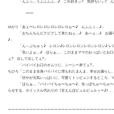
「んふっ…うふふふふ…♪ これ好きぃ? 気持ちいぃ? ん
******
ゆかり「あぇ〜レロレロレロレロレロぉ〜♪ んふふぅ…♪」
「おちんちんビクビクして来たねぇ…♪ あへぇ…♪ お漏ら
♪」
「ん～ぷちゅぅ♪ レロン♪レロンレロンレロンレロン♪ レロ
「良いよぉ…♪ ほらぁ…、このままママのおっぱいとお口に
ぇ? 出して出してぇ?」
「パイパイお口のオムツに、シーシー来てぇ?」
ちひろ「このまま全身パイパイに埋もれたまんま、幸せお漏らし、
「坊やが元気いっぱいに、可愛くトッピュンするところ、ママ
「ほらぁ…『パイパイちゅ〜ちゅ〜♪、先っぽちゅ〜ちゅ〜♪
らせする、ホイッスル代わりの《甘えんぼビュルビュルぅ〜♪》、
ーーーーーーーーーーーーーーーーーーーーーーーーーーーーー