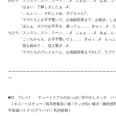
ゆかり「スンスン…スン、ス〜ン……♪ ふぉぉ……♪ はぁ…う
「はぁい、了解しましたぁ…♪」
「…んふっ…、それじゃあ、ボクちゃん?」
「ママたちとお手手繋いで、お遊戯部屋まで、お散歩、しま
「ほらぁ、ボクのお手手を、握ってぇ……、ぎゅぅ…♪ う
ちひろ「スンスン…スン、ス〜ン……♪ ふぉぉ……♪ あぁ…ん
「こっちからも、お手手繋いでぇ……、ぎゅぅ…♪ んっふ
「指も絡めて…、恋人繋ぎ…♪」
「ママたちのプレイルーム、お遊戯部屋まで3人で、ラブラブ
ーーーーーーーーーーーーーーーーーーーーーーーーーーーーー
ー
■02 プレイ1 チュートリアルのおっぱい甘やかしエッチ パ
( キス / ベロチュー / 両耳密着添い寝 / チンポ匂い嗅ぎ / 膝枕授
手加減パイズリ(グラパイ) / 乳内射精 )