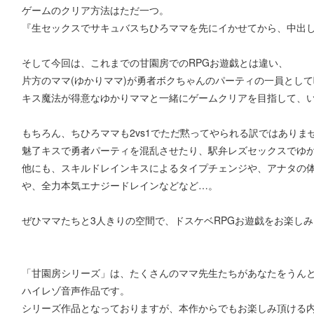
ゲームのクリア方法はただ一つ。
『生セックスでサキュバスちひろママを先にイかせてから、中出
そして今回は、これまでの甘園房でのRPGお遊戯とは違い、
片方のママ(ゆかりママ)が勇者ボクちゃんのパーティの一員とし
キス魔法が得意なゆかりママと一緒にゲームクリアを目指して、い
もちろん、ちひろママも2vs1でただ黙ってやられる訳ではありま
魅了キスで勇者パーティを混乱させたり、駅弁レズセックスでゆ
他にも、スキルドレインキスによるタイプチェンジや、アナタの
や、全力本気エナジードレインなどなど…。
ぜひママたちと3人きりの空間で、ドスケベRPGお遊戯をお楽し
「甘園房シリーズ」は、たくさんのママ先生たちがあなたをうん
ハイレゾ音声作品です。
シリーズ作品となっておりますが、本作からでもお楽しみ頂ける内容