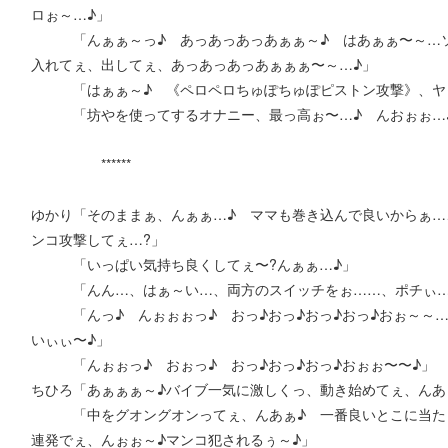
ロぉ～…♪」
「んぁぁ～っ♪ あっあっあっあぁぁ～♪ はあぁぁ〜～…ソ
入れてぇ、出してぇ、あっあっあっあぁぁぁ〜～…♪」
「はぁぁ～♪ 《ペロペロちゅぽちゅぽピストン攻撃》、ヤっ
「坊やを使ってするオナニー、最っ高ぉ〜…♪ んおぉぉ…♪
******
ゆかり「そのままぁ、んぁぁ…♪ ママも巻き込んで良いからぁ
ンコ攻撃してぇ…?」
「いっぱい気持ち良くしてぇ〜?んぁぁ…♪」
「んん…、はぁ～い…、両方のスイッチをぉ……、ポチぃ…
「んっ♪ んぉぉぉっ♪ おっ♪おっ♪おっ♪おっ♪おぉ～～…
いぃぃ〜♪」
「んぉぉっ♪ おぉっ♪ おっ♪おっ♪おっ♪おぉぉ〜〜♪」
ちひろ「あぁぁぁ～♪バイブ一気に激しくっ、動き始めてぇ、んあ
「中をグオングオンってぇ、んあぁ♪ 一番良いとこに当たり
連発でぇ、んぉぉ～♪マンコ犯されるぅ～♪」