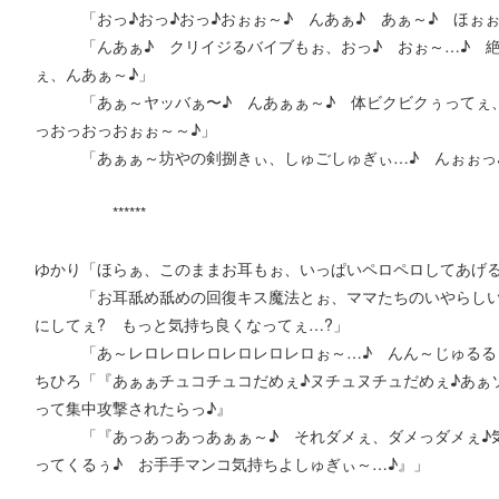
「おっ♪おっ♪おっ♪おぉぉ～♪ んあぁ♪ あぁ～♪ ほぉぉ
「んあぁ♪ クリイジるバイブもぉ、おっ♪ おぉ～…♪ 絶
ぇ、んあぁ～♪」
「あぁ～ヤッバぁ〜♪ んあぁぁ～♪ 体ビクビクぅってぇ、
っおっおっおぉぉ～～♪」
「あぁぁ～坊やの剣捌きぃ、しゅごしゅぎぃ…♪ んぉぉっ♪
******
ゆかり「ほらぁ、このままお耳もぉ、いっぱいペロペロしてあげる
「お耳舐め舐めの回復キス魔法とぉ、ママたちのいやらしい吐
にしてぇ? もっと気持ち良くなってぇ…?」
「あ～レロレロレロレロレロレロぉ～…♪ んん～じゅるるぅ
ちひろ「『あぁぁチュコチュコだめぇ♪ヌチュヌチュだめぇ♪あぁ
って集中攻撃されたらっ♪』
「『あっあっあっあぁぁ～♪ それダメぇ、ダメっダメぇ♪気
ってくるぅ♪ お手手マンコ気持ちよしゅぎぃ～…♪』」