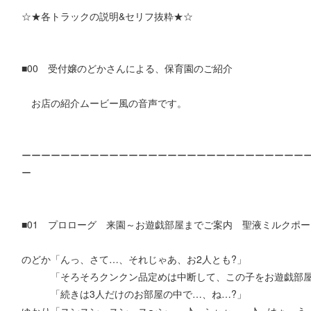
☆★各トラックの説明&セリフ抜粋★☆
■00 受付嬢のどかさんによる、保育園のご紹介
お店の紹介ムービー風の音声です。
ーーーーーーーーーーーーーーーーーーーーーーーーーーーーー
ー
■01 プロローグ 来園～お遊戯部屋までご案内 聖液ミルクポ
のどか「んっ、さて…、それじゃあ、お2人とも?」
「そろそろクンクン品定めは中断して、この子をお遊戯部屋ま
「続きは3人だけのお部屋の中で…、ね…?」