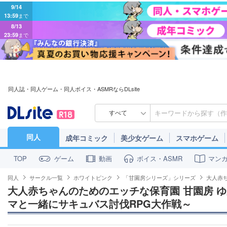
9/14
13:59
まで
8/13
23:59
まで
同人誌・同人ゲーム・同人ボイス・ASMRならDLsite
すべて
同人
成年コミック
美少女ゲーム
スマホゲーム
ゲーム
動画
ボイス・ASMR
マン
TOP
同人
サークル一覧
ホワイトピンク
「甘園房シリーズ」シリーズ
大人赤
大人赤ちゃんのためのエッチな保育園 甘園房 ゆ
マと一緒にサキュバス討伐RPG大作戦～