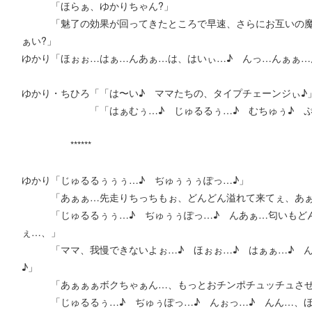
「ほらぁ、ゆかりちゃん?」
「魅了の効果が回ってきたところで早速、さらにお互いの魔力
ぁい?」
ゆかり「ほぉぉ…はぁ…んあぁ…は、はいぃ…♪ んっ…んぁぁ…
ゆかり・ちひろ「「は〜い♪ ママたちの、タイプチェーンジぃ♪
「「はぁむぅ…♪ じゅるるぅ…♪ むちゅぅ♪ ぷちゅ
******
ゆかり「じゅるるぅぅぅ…♪ ぢゅぅぅぅぽっ…♪」
「あぁぁ…先走りちっちもぉ、どんどん溢れて来てぇ、あぁ
「じゅるるぅぅ…♪ ぢゅぅぅぽっ…♪ んあぁ…匂いもどん
ぇ…、」
「ママ、我慢できないよぉ…♪ ほぉぉ…♪ はぁぁ…♪ んん
♪」
「あぁぁぁボクちゃぁん…、もっとおチンポチュッチュさせて
「じゅるるぅ…♪ ぢゅぅぽっ…♪ んぉっ…♪ んん…、ほ