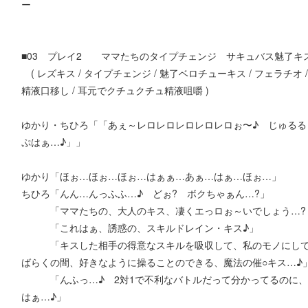
ー
■03 プレイ2 ママたちのタイプチェンジ サキュバス魅了キ
( レズキス / タイプチェンジ / 魅了ベロチューキス / フェラチオ 
精液口移し / 耳元でクチュクチュ精液咀嚼 )
ゆかり・ちひろ「「あぇ～レロレロレロレロレロぉ〜♪ じゅるる
ぷはぁ…♪」」
ゆかり「ほぉ…ほぉ…ほぉ…はぁぁ…あぁ…はぁ…ほぉ…」
ちひろ「んん…んっふふ…♪ どぉ? ボクちゃぁん…?」
「ママたちの、大人のキス、凄くエっロぉ～いでしょう…?
「これはぁ、誘惑の、スキルドレイン・キス♪」
「キスした相手の得意なスキルを吸収して、私のモノにして、
ばらくの間、好きなように操ることのできる、魔法の催○キス…♪
「んふっ…♪ 2対1で不利なバトルだって分かってるのに、
はぁ…♪」