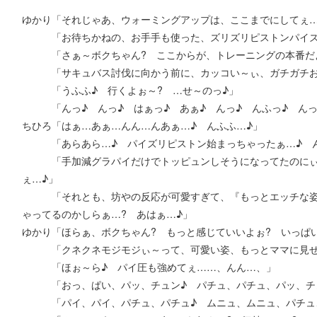
ゆかり「それじゃあ、ウォーミングアップは、ここまでにしてぇ
「お待ちかねの、お手手も使った、ズリズリピストンパイズ
「さぁ～ボクちゃん? ここからが、トレーニングの本番だ
「サキュバス討伐に向かう前に、カッコい～ぃ、ガチガチおチ
「うふふ♪ 行くよぉ～? …せ～のっ♪」
「んっ♪ んっ♪ はぁっ♪ あぁ♪ んっ♪ んふっ♪ んっ♪
ちひろ「はぁ…あぁ…んん…んあぁ…♪ んふふ…♪」
「あらあら…♪ パイズリピストン始まっちゃったぁ…♪ ん
「手加減グラパイだけでトッピュンしそうになってたのにぃ…
ぇ…♪」
「それとも、坊やの反応が可愛すぎて、『もっとエッチな姿見
ゃってるのかしらぁ…? あはぁ…♪」
ゆかり「ほらぁ、ボクちゃん? もっと感じていいよぉ? いっぱ
「クネクネモジモジぃ～って、可愛い姿、もっとママに見せ
「ほぉ～ら♪ パイ圧も強めてぇ……、んん…、」
「おっ、ぱい、パッ、チュン♪ パチュ、パチュ、パッ、チ
「パイ、パイ、パチュ、パチュ♪ ムニュ、ムニュ、パチュ