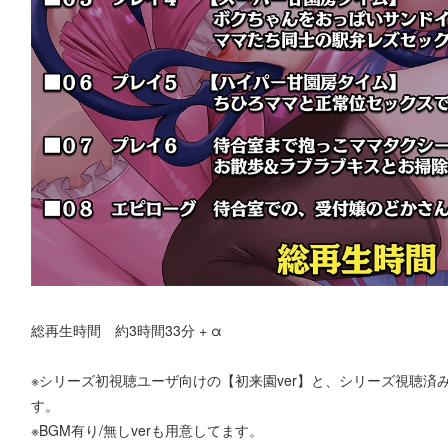
総再生時間 約3時間33分 + α
※シリーズ初視聴ユーザ向けの【初来園ver】と、シリーズ視聴済み
す。
※BGM有り/無しverも用意してます。