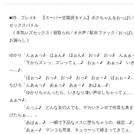
■05 プレイ4 【スーパー甘園房タイム】ボクちゃんをおっぱ
セックスバトル
( 本気レズセックス / 寝取られ / オホ声 / 駅弁ファック / おっ
お漏らし )
ゆかり「んぁぁっ♪ はぁん♪ ほぉん♪ おっ♪ おっ♪ んぁぁ
「下からズンっ、ズンってぇ…♪ おぉ～♪ あぁっ♪ いき
～…♪」
「ほぉっ♪ おっ♪ おっ♪ おっ♪ おぉ～♪ ほぉぉ～♪
ちひろ「んあぁっ♪ あぁっ♪ あぁ～♪ あはぁ…♪」
「ゆかりちゃんったら、いきなり凄い声出しちゃってぇ…、い
ぁぁ〜♪」
「んっふ♪ どんな女の人でも、デカいチンポで何度も奥まで
げたらぁ…、」
「あはぁ…♪ 一瞬で下品なメスに堕ちちゃうの、確定…♪
「あぁ～♪ マンコも早速、キュゥ〜って締まってきてぇ、ヒ