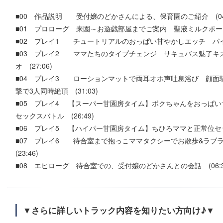
■00 作品説明 受付嬢のどかさんによる、保育園のご紹介 (04:
■01 プロローグ 来園～お遊戯部屋までご案内 聖液ミルクポーショ
■02 プレイ1 チュートリアルのおっぱい甘やかしエッチ パイズリ
■03 プレイ2 ママたちのタイプチェンジ サキュバス魅了キ
オ (27:06)
■04 プレイ3 ローションマットで両耳オホ声吐息浴び 顔面
撃で3人同時絶頂 (31:03)
■05 プレイ4 【スーパー甘園房タイム】ボクちゃんをおっぱ
セックスバトル (26:49)
■06 プレイ5 【ハイパー甘園房タイム】ちひろママと正常位セッ
■07 プレイ6 待合室まで抱っこママタクシーでお散歩&ラ
(23:46)
■08 エピローグ 待合室での、受付嬢のどかさんとの会話 (06:3
▼さらに詳しいトラック内容を知りたい方向け♪▼