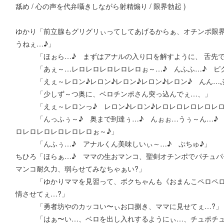
舐め / 心の声を代弁囁きしながら射精煽り / 限界勃起 )
ゆかり「前立腺もグリグリぃってしてあげるからぁ、オチンポ限
うねぇ…♪」
「ほぉら…♪ まずはアナルの入り口を解すように、 舌先で
「あぇ～…レロレロレロレロレロぉ～…♪ んふふ…♪ ピク
「えぇ～レロン♪レロン♪レロン♪レロン♪レロン♪ んん…ぷ
「少しず～つ奥に、ベロチンポさん突っ込んでぇ…、」
「えぇ～レロンっ♪ レロン♪レロン♪レロレロレロレロレロ
「んっふぅ～♪ 奥まで到達ぅ…♪ んぉぉ…うぅ～ん…♪ じ
ロレロレロレロレロレロぉ～♪」
「んふぅ…♪ アナルくん美味しいぃ～…♪ ぷちゅ♪」
ちひろ「ほらぁ…♪ ママの生おマンコ、聖剣オチンポでパチュ
マンコ耐久力、弱らせてみなちゃぁい?」
「ゆかりママを見習って、ボクちゃんも《おまんこペロペロ攻
情させてぇ…?」
「勇者坊やのカッコい〜ぃお口捌き、ママに見せてぇ…?」
「はぁ〜い…、ベロを出し入れするようにぃ…、チュポチュポ