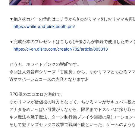
▼抱き枕カバーの予約はコチラから!(ゆかりママ&しおりママも再販
https://white-and-pink.booth.pm/
▼完成台本のプレゼントはこちら(声優さんが収録で使用したモノ
https://ci-en.dlsite.com/creator/702/article/803313
どうも、ホワイトピンクのWaPです。
今回は人気音声シリーズ「甘園房」から、ゆかりママとちひろマ
Wママハーレムコースの内容となります♪
RPG風のエロエロお遊戯で、
ゆかりママが僧侶役の味方となって、ちひろママがサキュバス役
アナタをめいっぱい可愛がりながら、限界までドスケベに搾り取
キス魔法や魅了魔法、ターン制行動プレイや回復の泉(ローション
そして魅了レズセックス攻撃で戦闘不能といった、ゲームのよう