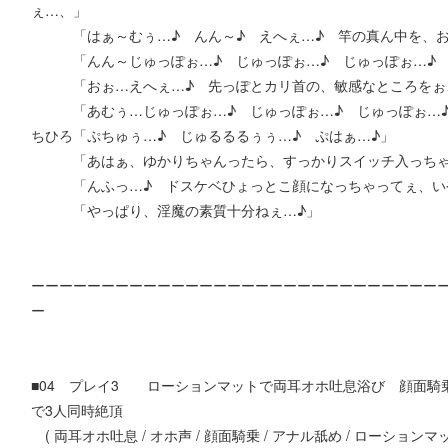
ぇ…、」
「はぁ～むぅ…♪ んん～♪ えへぇ…♪ 竿の真ん中を、お
「んん～じゅっぽぉ…♪ じゅっぽぉ…♪ じゅっぽぉ…♪ 
「おぉ…えへぇ…♪ 先っぽとカリ首の、敏感なところをぉ、
「あむぅ…じゅっぽぉ…♪ じゅっぽぉ…♪ じゅっぽぉ…♪
ちひろ「ぷちゅぅ…♪ じゅるるるぅぅ…♪ ぷはぁ…♪」
「あはぁ、ゆかりちゃんったら、すっかりスイッチ入っちゃ
「んふっ…♪ ドスケベひょっとこ顔になっちゃってぇ、い
「やっぱり、淫魔の素質十分ねぇ…♪」
ーーーーーーーーーーーーーーーーーーーーーーーーーーーーー
ー
■04 プレイ3 ローションマットで両耳オホ吐息浴び 顔面騎
で3人同時絶頂
( 両耳オホ吐息 / オホ声 / 顔面騎乗 / アナル舐め / ローションマッ