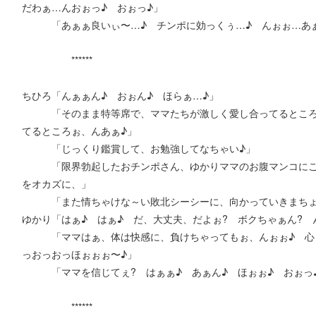
だわぁ…んおぉっ♪ おぉっ♪」
「あぁぁ良いぃ〜…♪ チンポに効っくぅ…♪ んぉぉ…あぁ
******
ちひろ「んぁぁん♪ おぉん♪ ほらぁ…♪」
「そのまま特等席で、ママたちが激しく愛し合ってるところ、
てるところぉ、んあぁ♪」
「じっくり鑑賞して、お勉強してなちゃい♪」
「限界勃起したおチンポさん、ゆかりママのお腹マンコにこす
をオカズに、」
「また情ちゃけな～い敗北シーシーに、向かっていきまちょう
ゆかり「はぁ♪ はぁ♪ だ、大丈夫、だよぉ? ボクちゃぁん? 
「ママはぁ、体は快感に、負けちゃってもぉ、んぉぉ♪ 心ま
っおっおっほぉぉぉ〜♪」
「ママを信じてぇ? はぁぁ♪ あぁん♪ ほぉぉ♪ おぉっ♪
******