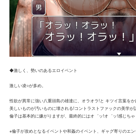
◆激しく、勢いのあるエロイベント
激しい凌○が多め。
性欲が異常に強い八重頭島の雄達に、オラオラ!と キツイ言葉をかけ
美しいものが汚いものに壊される!コントラストファックの美学が
倫子は基本的に嫌がりますが、最終的にはオ゛ッ!オ゛ッ!感じちゃ
※倫子が攻めとなるイベントや和姦のイベント、ギャグ寄りのエン