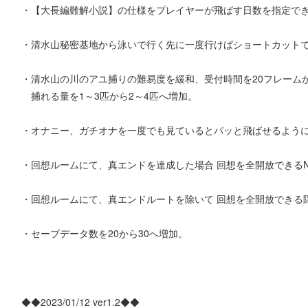
・【大長編難解小説】の仕様をプレイヤーが飛ばす日数を指定で
・清水山秘密基地から泳いで行く先に一度行けばショートカット
・清水山の川のアユ捕りの難易度を緩和、受付時間を20フレームか
捕れる量を1～3匹から2～4匹へ増加。
・オナニー、ガチオナを一度でも見ているとパッと飛ばせるよう
・回想ルームにて、真エンドを達成した場合 回想を全開放できるN
・回想ルームにて、真エンドルートを除いて 回想を全開放できる隠
・セーブデータ数を20から30へ増加。
◆◆2023/01/12 ver1.2◆◆