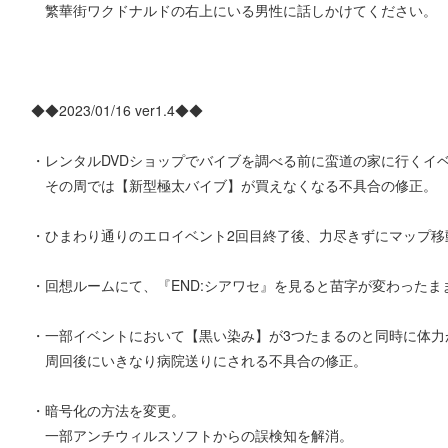
繁華街ワクドナルドの右上にいる男性に話しかけてください。
◆◆2023/01/16 ver1.4◆◆
・レンタルDVDショップでバイブを調べる前に蛮道の家に行くイ
その周では【新型極太バイブ】が買えなくなる不具合の修正。
・ひまわり通りのエロイベント2回目終了後、力尽きずにマップ移
・回想ルームにて、『END:シアワセ』を見ると苗字が変わった
・一部イベントにおいて【黒い染み】が3つたまるのと同時に体力
周回後にいきなり病院送りにされる不具合の修正。
・暗号化の方法を変更。
一部アンチウィルスソフトからの誤検知を解消。