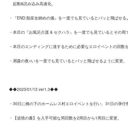
起動&読み込み高速化。
・『END:胎巫女納めの儀』を一度でも見ているとパッと飛ばせる
・本庄の『お風呂介護 & セクハラ』を一度でも見ているとその
・本庄のエンディングに達するために必要なエロイベントの回数を
・屑森の夜○いを一度でも見ているとパッと飛ばせるように変更。
◆◆2023/01/13 ver1.3◆◆
・30日に橋の下のホームレス村エロイベントを行い、31日の孕仔
・【追憶の書】を入手可能な周回数を2周目から1周目に変更。