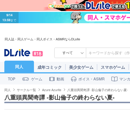
9/14
13:59
まで
同人誌・同人ゲーム・同人ボイス・ASMRならDLsite
すべて
同人
成年コミック
美少女ゲーム
スマホゲーム
ゲーム
動画
ボイス・ASMR
マン
TOP
同人
サークル一覧
Azure Azurite
八重頭異聞奇譚 -影山倫子の終わらない夏-
八重頭異聞奇譚 -影山倫子の終わらない夏-