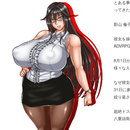
とある事
ってきた
影山 倫子
彼女を操
ADVRP
8月1日
様々な人
なぜ彼女
31日に
繰り返さ
超絶ドス
八重頭島