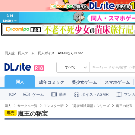
9/14
13:59
まで
同人誌・同人ゲーム・同人ボイス・ASMRならDLsite
すべて
同人
成年コミック
美少女ゲーム
スマホゲーム
ゲーム
動画
ボイス・ASMR
マン
TOP
同人
サークル一覧
モンスター研
「勇者殲滅同盟」シリーズ
魔王の秘宝
魔王の秘宝
専売