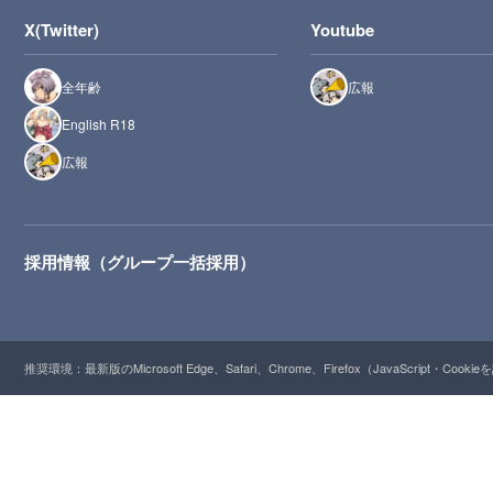
X(Twitter)
Youtube
全年齢
広報
English R18
広報
採用情報（グループ一括採用）
推奨環境：最新版のMicrosoft Edge、Safari、Chrome、Firefox（JavaScript・Cooki