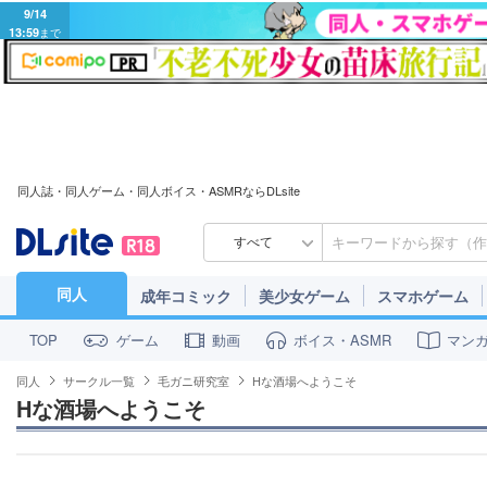
9/14
13:59
まで
同人誌・同人ゲーム・同人ボイス・ASMRならDLsite
すべて
同人
成年コミック
美少女ゲーム
スマホゲーム
ゲーム
動画
ボイス・ASMR
マン
TOP
同人
サークル一覧
毛ガニ研究室
Hな酒場へようこそ
Hな酒場へようこそ