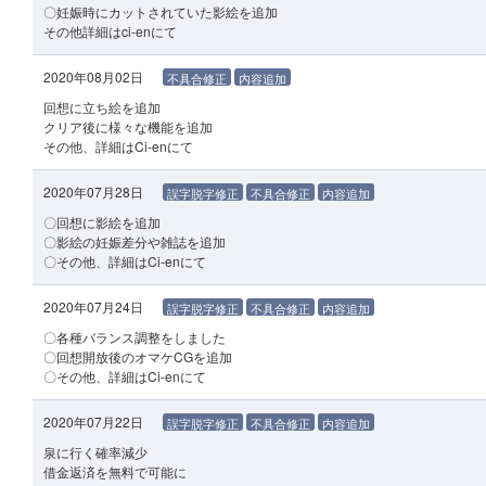
〇妊娠時にカットされていた影絵を追加
その他詳細はci-enにて
2020年08月02日
不具合修正
内容追加
回想に立ち絵を追加
クリア後に様々な機能を追加
その他、詳細はCi-enにて
2020年07月28日
誤字脱字修正
不具合修正
内容追加
〇回想に影絵を追加
〇影絵の妊娠差分や雑誌を追加
〇その他、詳細はCi-enにて
2020年07月24日
誤字脱字修正
不具合修正
内容追加
〇各種バランス調整をしました
〇回想開放後のオマケCGを追加
〇その他、詳細はCi-enにて
2020年07月22日
誤字脱字修正
不具合修正
内容追加
泉に行く確率減少
借金返済を無料で可能に