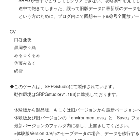
SRPGが苦手でどうしてもクリアできない、攻略条件を見ても
途中で飽きてしまった、誤って旧版データに最新版のデータを
という方のために、ブログ内にて回想モード&称号全開放デー
CV
口谷亜夜
黒岡奈々緒
みる☆くるみ
佐藤みるく
綿雪
◆このゲームは、SRPGstudioにて製作されています。
動作環境はSRPGstudio(v1.188)に準拠しております。
体験版から製品版、もしくは旧バージョンから最新バージョンへ
体験版及び旧バージョンの「environment.evs」と「Save」
最新バージョンのフォルダ内に移し、上書きしてください。
※体験版Version.0.9台のセーブデータの場合、データを移行