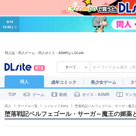
9/14
13:59
まで
同人誌・同人ゲーム・同人ボイス・ASMRならDLsite
すべて
同人
成年コミック
美少女ゲーム
ス
ゲーム
動画
ボイス・ASMR
マン
TOP
同人
サークル一覧
シャレイドGirl's
堕落戦記ベルフェゴール・サーガ～魔王
堕落戦記ベルフェゴール・サーガ～魔王の媚薬