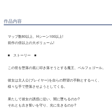
作品内容
マップ数80以上、Hシーン100以上!
前作の倍以上の大ボリューム!
■ ストーリー ■
この世を堕落の底に叩き落そうとする魔王、ベルフェゴール。
彼女は主人公(プレイヤー)を自らの野望の手駒とするべく、
様々な手で堕落させようとしてくる。
果たして彼女の誘惑に従い、闇に墜ちるのか?
それとも古き誓いを守り、光に生きるのか?