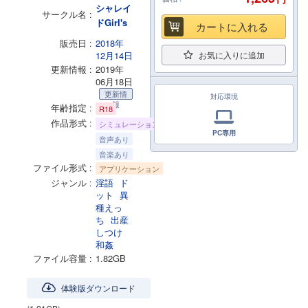
シャレイ
サークル名
ドGirl's
カートに入れる
販売日
2018年
12月14日
お気に入りに追加
更新情報
2019年
06月18日
更新情
対応環境
報
年齢指定
R18
作品形式
シミュレーション
PC専用
音声あり
音楽あり
ファイル形式
アプリケーション
ジャンル
淫語
ド
ット
異
種えっ
ち
出産
しつけ
和姦
ファイル容量
1.82GB
体験版ダウンロード