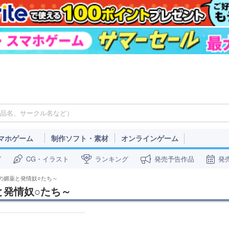
マホゲーム
制作ソフト・素材
オンラインゲーム
ガ
CG・イラスト
ランキング
発売予告作品
発
の媚薬と発情奴○たち～
と発情奴○たち～