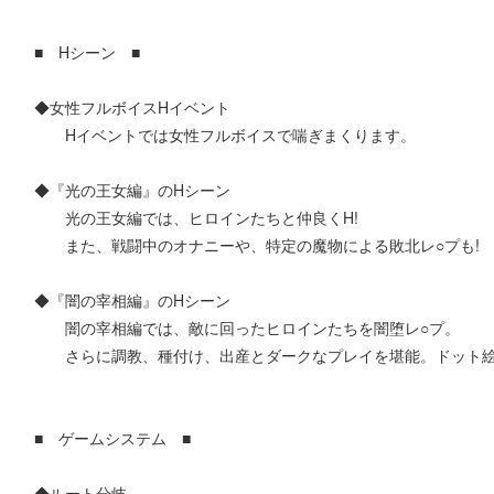
■ Hシーン ■
◆女性フルボイスHイベント
Hイベントでは女性フルボイスで喘ぎまくります。
◆『光の王女編』のHシーン
光の王女編では、ヒロインたちと仲良くH!
また、戦闘中のオナニーや、特定の魔物による敗北レ○プも!
◆『闇の宰相編』のHシーン
闇の宰相編では、敵に回ったヒロインたちを闇堕レ○プ。
さらに調教、種付け、出産とダークなプレイを堪能。ドット絵
■ ゲームシステム ■
◆ルート分岐