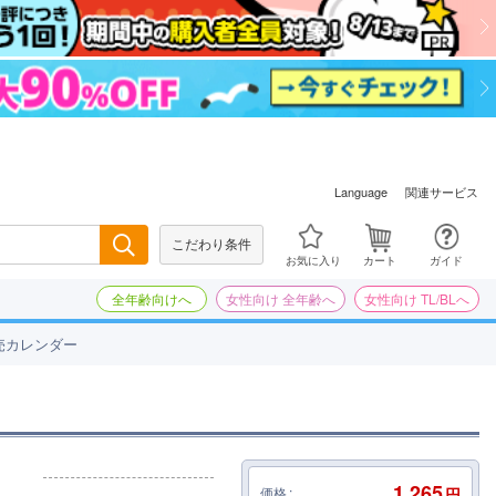
関連サービス
Language
こだわり条件
検索
お気に入り
カート
ガイド
全年齢向けへ
女性向け 全年齢へ
女性向け TL/BLへ
売カレンダー
1,265
価格
円