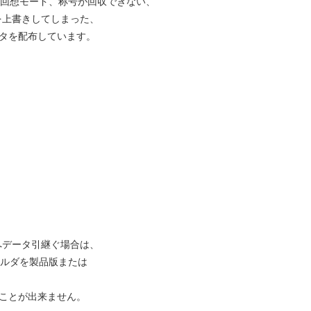
回想モード、称号が回収できない、
上書きしてしまった、
タを配布しています。
データ引継ぐ場合は、
フォルダを製品版または
することが出来ません。