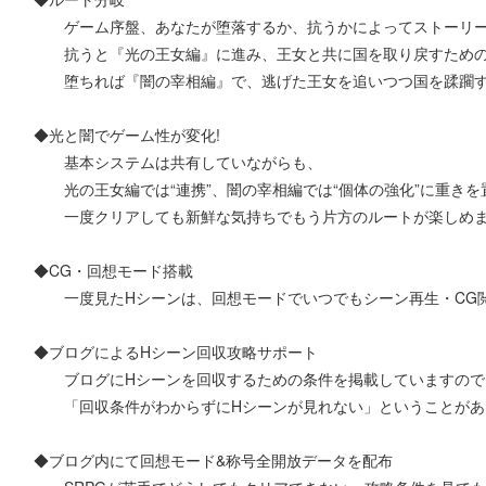
ゲーム序盤、あなたが堕落するか、抗うかによってストーリー
抗うと『光の王女編』に進み、王女と共に国を取り戻すための
堕ちれば『闇の宰相編』で、逃げた王女を追いつつ国を蹂躙す
◆光と闇でゲーム性が変化!
基本システムは共有していながらも、
光の王女編では“連携”、闇の宰相編では“個体の強化”に重きを
一度クリアしても新鮮な気持ちでもう片方のルートが楽しめ
◆CG・回想モード搭載
一度見たHシーンは、回想モードでいつでもシーン再生・CG
◆ブログによるHシーン回収攻略サポート
ブログにHシーンを回収するための条件を掲載していますので
「回収条件がわからずにHシーンが見れない」ということがあ
◆ブログ内にて回想モード&称号全開放データを配布