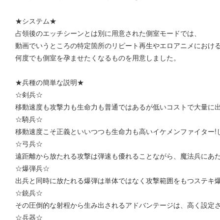
★システム★
占領後のエッチシーンとは別に用意された側室モードでは、
動画でいうところの特定箇所のリピート再生やエロアニメにおけ
何度でも側室を孕ませたくなるものを用意しました。
★兵種の簡単な説明★
☆剣兵☆
移動速度も攻撃力も生命力も普通ではあるが低いコストで大量に
☆騎兵☆
移動速度こそ正義といいつつも生命力も高いイケメンファイター!
☆弓兵☆
遠距離から放たれる攻撃は弾速も優れることながら、魔法兵にあ
☆爆弾兵☆
出兵と同時に放たれる爆弾は単体ではなく攻撃範囲をもつステキ爆
☆銃兵☆
その圧倒的な射程から生み出されるアドバンテージは、高く設定
☆兵器☆