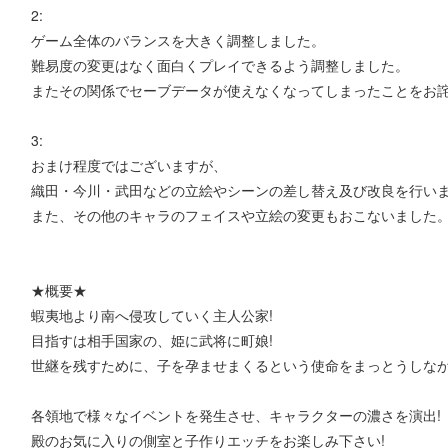
2:
ゲーム全体のバランスを大きく調整しました。
難易度の変更はなく面白くプレイできるよう調整しました。
またその関係でセーブデータが使えなくなってしまったことをお
3:
おまけ程度ではございますが、
織田・今川・武田などの立絵やシーンの差し替え及び改良を行い
また、その他のキャラのフェイスや立絵の変更もおこないました
★概要★
蝦夷地より南へ侵攻していく主人公家!
目指すは相手国家の、姫に武将に町娘!
世継を残すために、子を孕ませまくるという使命をまっとうしなが
各領地で様々なイベントを発生させ、キャラクターの濃さを演出!
殿のお気に入りの側室と子作りエッチをお楽しみ下さい!