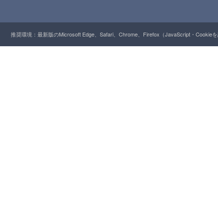
推奨環境：最新版のMicrosoft Edge、Safari、Chrome、Firefox（JavaScript・Cooki