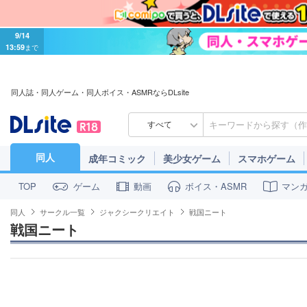
9/14
13:59
まで
同人誌・同人ゲーム・同人ボイス・ASMRならDLsite
すべて
同人
成年コミック
美少女ゲーム
スマホゲーム
ゲーム
動画
ボイス・ASMR
マン
TOP
同人
サークル一覧
ジャクシークリエイト
戦国ニート
戦国ニート