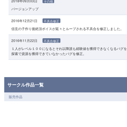
2018年09月03日
その他
バージョンアップ
2016年12月21日
不具合修正
信玄の子作り後絶頂ボイスが延々とループされる不具合を修正しました。
2016年11月22日
不具合修正
１人がレベル１００になるとそれ以降誰も経験値を獲得できなくなるバグを
探索で資源を獲得できていなかったバグを修正。
サークル作品一覧
販売作品