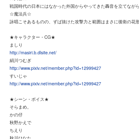
戦国時代の日本にはなかった外国からやってきた轟音を立てなが
☆魔法兵☆
詠唱こそあるものの、ずば抜けた攻撃力と範囲はまさに後衛の花
★キャラクター・CG★
ましり
http://masiri.b.dlsite.net/
絹川つむぎ
http://www.pixiv.net/member.php?id=12999427
すいじゃ
http://www.pixiv.net/member.php?id=12999427
★シーン・ボイス★
そらまめ。
かの仔
秋野かえで
ちえり
秋川ひなた