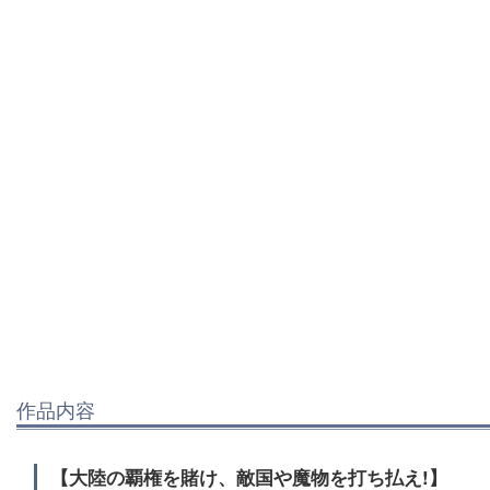
作品内容
【大陸の覇権を賭け、敵国や魔物を打ち払え!】