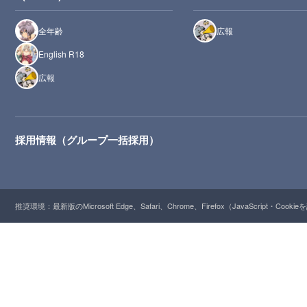
全年齢
広報
English R18
広報
採用情報（グループ一括採用）
推奨環境：最新版のMicrosoft Edge、Safari、Chrome、Firefox（JavaScript・Cooki