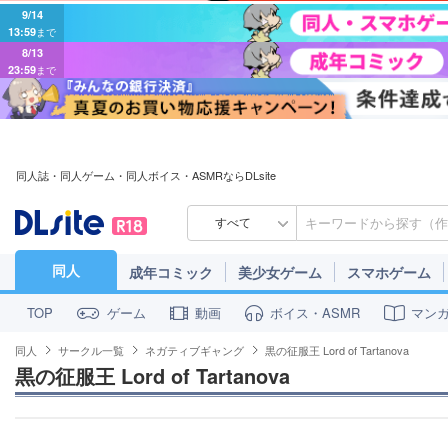
9/14
13:59
まで
8/13
23:59
まで
同人誌・同人ゲーム・同人ボイス・ASMRならDLsite
すべて
同人
成年コミック
美少女ゲーム
スマホゲーム
ゲーム
動画
ボイス・ASMR
マン
TOP
同人
サークル一覧
ネガティブギャング
黒の征服王 Lord of Tartanova
黒の征服王 Lord of Tartanova