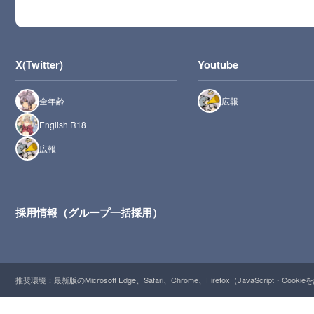
X(Twitter)
Youtube
全年齢
広報
English R18
広報
採用情報（グループ一括採用）
推奨環境：最新版のMicrosoft Edge、Safari、Chrome、Firefox（JavaScript・Cooki