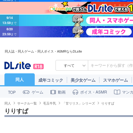
9/14
13:59
まで
8/20
23:59
まで
同人誌・同人ゲーム・同人ボイス・ASMRならDLsite
すべて
同人
成年コミック
美少女ゲーム
スマホゲーム
ゲーム
動画
ボイス・ASMR
マン
TOP
同人
サークル一覧
毛玉牛乳
「甘リリス」シリーズ
りりすぱ
りりすぱ