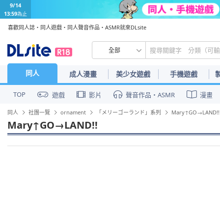
9/14
13:59
為止
喜歡同人誌・同人遊戲・同人聲音作品・ASMR就來DLsite
全部
同人
成人漫畫
美少女遊戲
手機遊戲
TOP
遊戲
影片
聲音作品・ASMR
漫畫
同人
社團一覽
ornament
「メリーゴーランド」系列
Mary↑GO→LAND!!
Mary↑GO→LAND!!