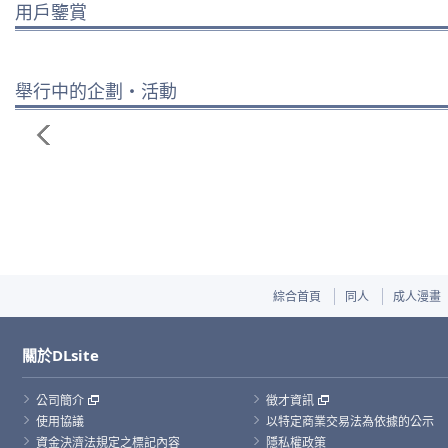
用戶鑒賞
舉行中的企劃・活動
綜合首頁
同人
成人漫畫
關於DLsite
公司簡介
徵才資訊
使用協議
以特定商業交易法為依據的公示
資金決濟法規定之標記內容
隱私權政策