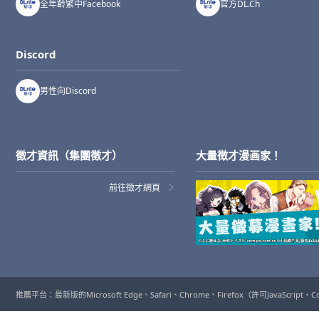
全年齡繁中Facebook
官方DL.Ch
Discord
男性向Discord
徵才資訊（集團徵才）
大量徴才漫画家！
前往徵才網頁
推薦平台：最新版的Microsoft Edge、Safari、Chrome、Firefox（許可JavaScript・C