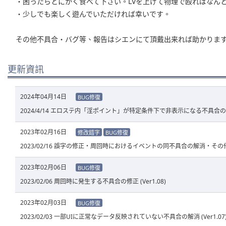
・困ったらとにかく食べて下さい。LVを上げて物理で殴ればなん
・少しでも楽しく遊んでいただければ幸いです。
その他不具合・バグ等、報告はシエンにて頂戴出来れば助かりま
更新資訊
2024年04月14日
BUG修復
2024/4/14 エロステ内「淫ポイント」が特定条件下で非表示になる不具合
2023年02月16日
修改錯字
BUG修復
2023/02/16 誤字の修正・周回時におけるイベントの同不具合の解消・その他細
2023年02月06日
BUG修復
2023/02/06 周回時に発生する不具合の修正 (Ver1.08)
2023年02月03日
BUG修復
2023/02/03 一部UIに正常なデータ反映されていない不具合の解消 (Ver1.07