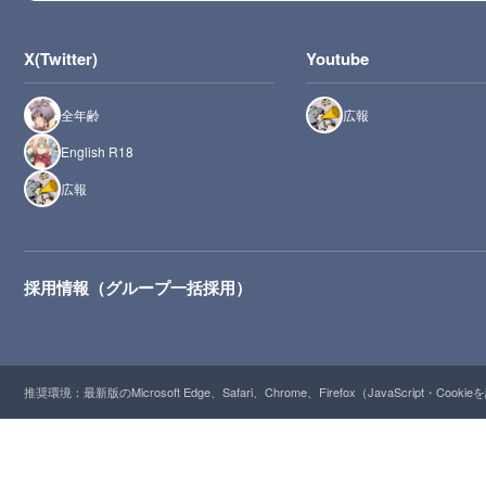
X(Twitter)
Youtube
全年齢
広報
English R18
広報
採用情報（グループ一括採用）
推奨環境：最新版のMicrosoft Edge、Safari、Chrome、Firefox（JavaScript・Cooki