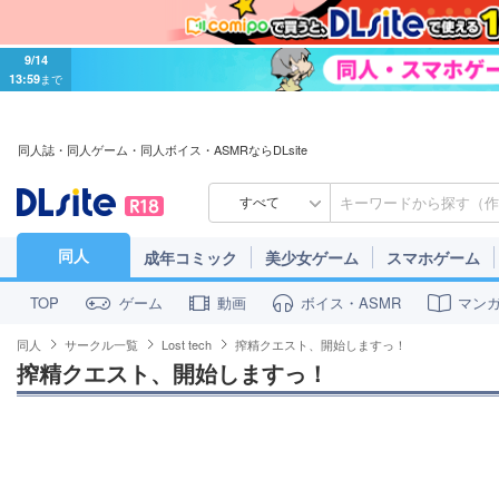
9/14
13:59
まで
同人誌・同人ゲーム・同人ボイス・ASMRならDLsite
すべて
同人
成年コミック
美少女ゲーム
スマホゲーム
ゲーム
動画
ボイス・ASMR
マン
TOP
同人
サークル一覧
Lost tech
搾精クエスト、開始しますっ！
搾精クエスト、開始しますっ！