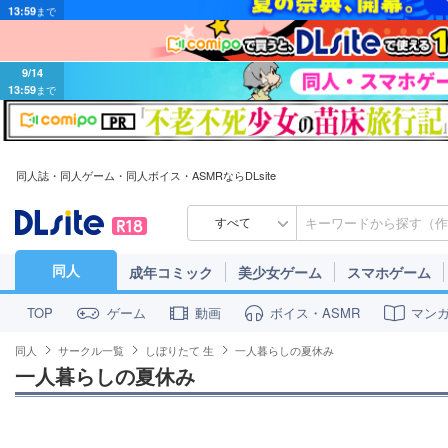
9/14
13:59
まで
同人誌・同人ゲーム・同人ボイス・ASMRならDLsite
すべて
同人
成年コミック
美少女ゲーム
スマホゲーム
ゲーム
動画
ボイス・ASMR
マン
TOP
同人
サークル一覧
しぼりたて 生
一人暮らしの夏休み
一人暮らしの夏休み