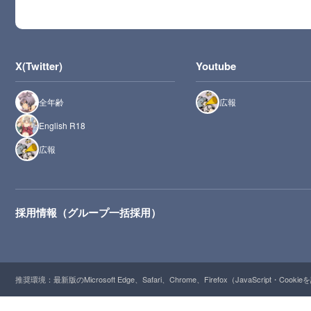
X(Twitter)
Youtube
全年齢
広報
English R18
広報
採用情報（グループ一括採用）
推奨環境：最新版のMicrosoft Edge、Safari、Chrome、Firefox（JavaScript・Cooki