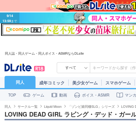
9/14
13:59
まで
同人誌・同人ゲーム・同人ボイス・ASMRならDLsite
すべて
同人
成年コミック
美少女ゲーム
スマホゲーム
ゲーム
動画
ボイス・ASMR
マン
TOP
同人
サークル一覧
Liquid Moon
「ゾンビ娘同棲SLG」シリーズ
LOVIN
LOVING DEAD GIRL ラビング・デッド・ガー