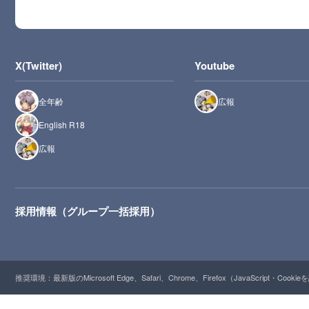
X(Twitter)
Youtube
全年齢
広報
English R18
広報
採用情報（グループ一括採用）
推奨環境：最新版のMicrosoft Edge、Safari、Chrome、Firefox（JavaScript・Cooki