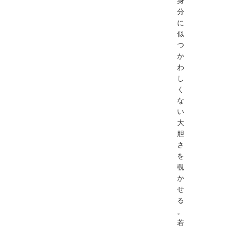
身
分
に
似
つ
か
わ
し
く
な
い
大
胆
さ
を
覗
か
せ
る
。
若