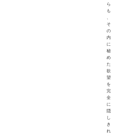
ら
も
、
そ
の
内
に
秘
め
た
欲
望
を
完
全
に
隠
し
き
れ