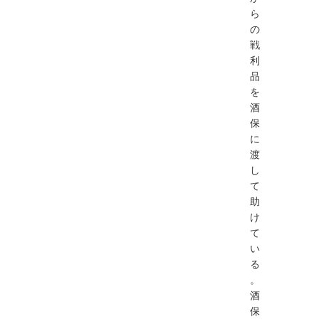
ら
の
戦
利
品
を
酒
保
に
渡
し
て
助
け
て
い
る
。
酒
保