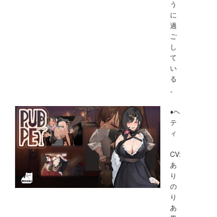
う
に
過
ご
し
て
い
る
。
♦ヘ
テ
ィ
CV:
あ
り
の
り
あ