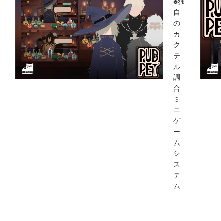
♣独
自
の
カ
ク
テ
ル
調
合
ミ
ニ
ゲ
ー
ム
シ
ス
テ
ム