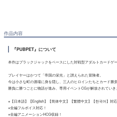
作品内容
『PUBPET』について
本作はブラックジャックをベースにした対戦型アダルトカードゲ
プレイヤーはかつて「帝国の栄光」と讃えられた冒険者。
今は小さな町の酒場に身を隠し、三人のヒロインたちとカード勝
勝負に勝つごとに物語が進み、専用イベントCGが解放されていき
※【日本語】【English】【简体中文】【繁體中文】【한국어】対
※全編フルボイス対応！
※全編アニメーションHCG収録！