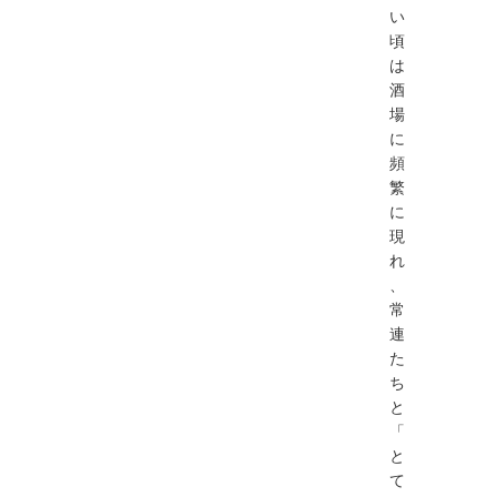
い
頃
は
酒
場
に
頻
繁
に
現
れ
、
常
連
た
ち
と
「
と
て