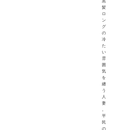
黒
髪
ロ
ン
グ
の
冷
た
い
雰
囲
気
を
纏
う
人
妻
。
平
民
の