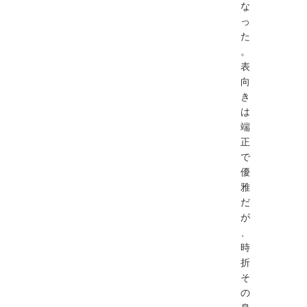
な
っ
た
。
表
向
き
は
端
正
で
優
雅
だ
が
、
時
折
そ
の