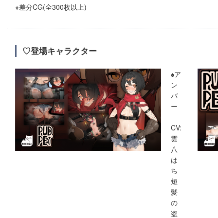
※差分CG(全300枚以上)
♡登場キャラクター
♠ア
ン
バ
ー
CV:
雲
八
は
ち
短
髪
の
盗