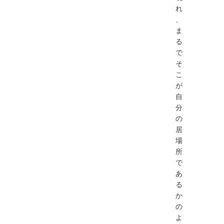
れ
、
ま
る
で
そ
こ
が
自
分
の
居
場
所
で
あ
る
か
の
よ