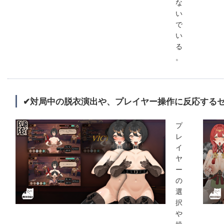
な
い
で
い
る
。
✔対局中の脱衣演出や、プレイヤー操作に反応する
プ
レ
イ
ヤ
ー
の
選
択
や