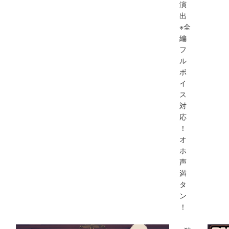
演
出
※全
編
フ
ル
ボ
イ
ス
対
応
！
オ
ホ
声
満
タ
ン
！