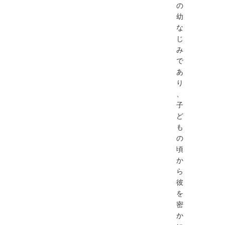
の
幼
な
じ
み
で
あ
り
、
子
ど
も
の
頃
か
ら
彼
を
密
か