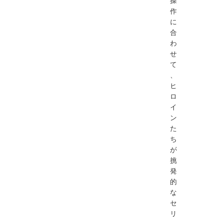
操
作
に
合
わ
せ
て
、
ヒ
ロ
イ
ン
た
ち
が
挑
発
的
な
セ
リ