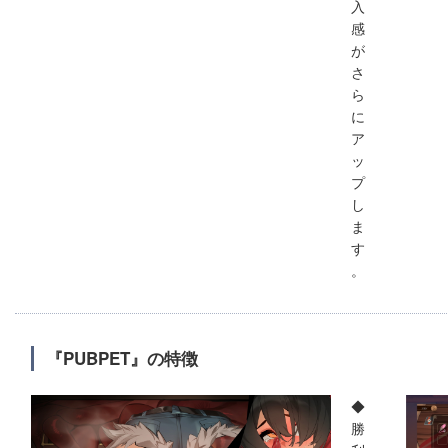
入
感
が
さ
ら
に
ア
ッ
プ
し
ま
す
。
『PUBPET』の特徴
◆
勝