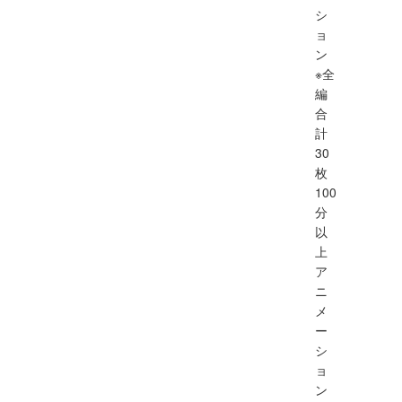
シ
ョ
ン
※全
編
合
計
30
枚
100
分
以
上
ア
ニ
メ
ー
シ
ョ
ン