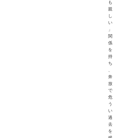
も
親
し
い
」
関
係
を
持
ち
、
奔
放
で
危
う
い
過
去
を
残