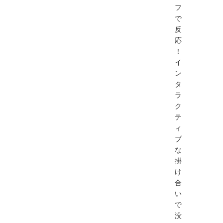
フ
で
反
応
！
イ
ン
タ
ラ
ク
テ
ィ
ブ
な
掛
け
合
い
で
没