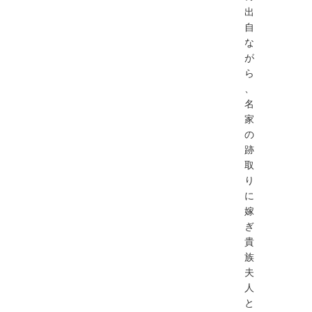
出
自
な
が
ら
、
名
家
の
跡
取
り
に
嫁
ぎ
貴
族
夫
人
と