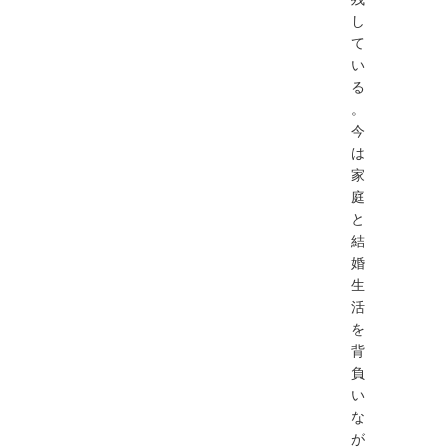
し
て
い
る
。
今
は
家
庭
と
結
婚
生
活
を
背
負
い
な
が