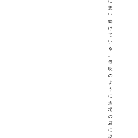
に
想
い
続
け
て
い
る
。
毎
晩
の
よ
う
に
酒
場
の
席
に
現