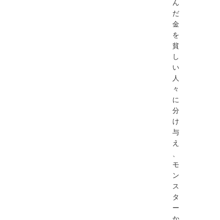
ん
だ
金
を
貧
し
い
人
々
に
分
け
与
え
、
モ
ン
ス
タ
ー
か