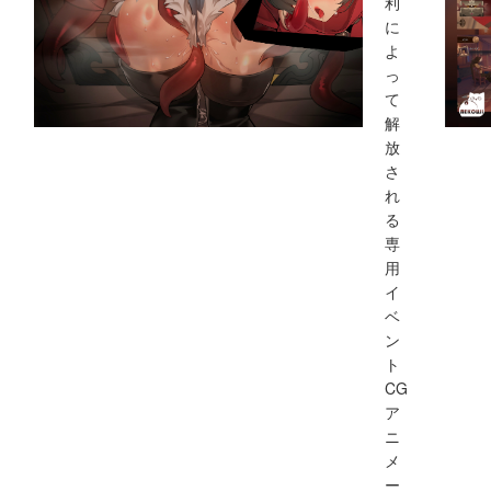
利
に
よ
っ
て
解
放
さ
れ
る
専
用
イ
ベ
ン
ト
CG
ア
ニ
メ
ー