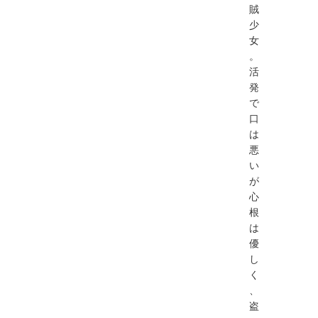
賊
少
女
。
活
発
で
口
は
悪
い
が
心
根
は
優
し
く
、
盗