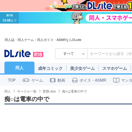
9/14
13:59
まで
同人誌・同人ゲーム・同人ボイス・ASMRならDLsite
すべて
同人
成年コミック
美少女ゲーム
スマホゲーム
ゲーム
動画
ボイス・ASMR
マン
TOP
同人
サークル一覧
変態+tick
痴○は電車の中で
痴○は電車の中で