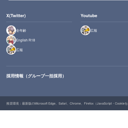
X(Twitter)
Youtube
全年齢
広報
English R18
広報
採用情報（グループ一括採用）
推奨環境：最新版のMicrosoft Edge、Safari、Chrome、Firefox（JavaScript・Cooki