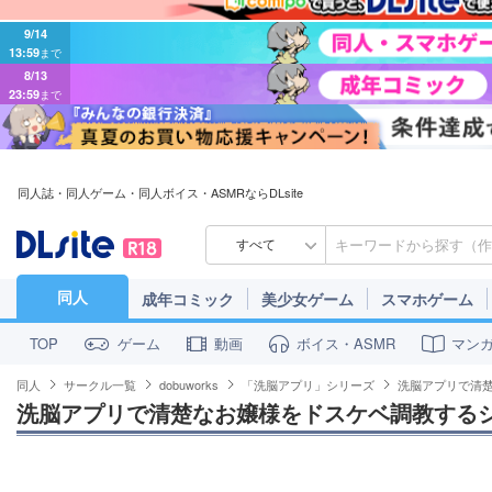
9/14
13:59
まで
8/13
23:59
まで
同人誌・同人ゲーム・同人ボイス・ASMRならDLsite
すべて
同人
成年コミック
美少女ゲーム
スマホゲーム
ゲーム
動画
ボイス・ASMR
マン
TOP
同人
サークル一覧
dobuworks
「洗脳アプリ」シリーズ
洗脳アプリで清
洗脳アプリで清楚なお嬢様をドスケベ調教する