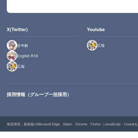
X(Twitter)
Youtube
全年齢
広報
English R18
広報
採用情報（グループ一括採用）
推奨環境：最新版のMicrosoft Edge、Safari、Chrome、Firefox（JavaScript・Cooki