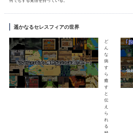
遥かなるセレスフィアの世界
ど
ん
な
病
す
ら
癒
す
と
伝
え
ら
れ
る
秘