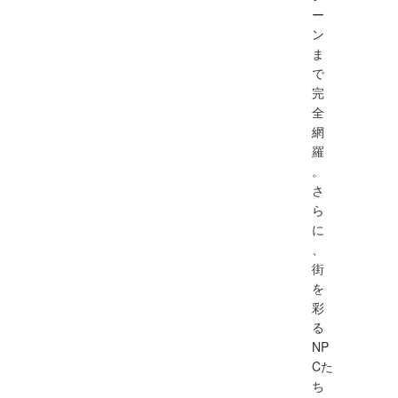
ー
ン
ま
で
完
全
網
羅
。
さ
ら
に
、
街
を
彩
る
NP
Cた
ち