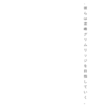
、
彼
ら
は
霊
峰
グ
リ
ム
リ
ッ
ジ
を
目
指
し
て
い
く
。