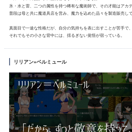
氷・水と雷、二つの属性を持つ稀有な魔術師で、その才能はアカ
普段は母と共に魔道具店を営み、魔力を込めた品々を製造販売し
真面目で一途な性格だが、自分の気持ちを表に出すことが苦手で
それでもその小さな背中には、揺るぎない覚悟が宿っている。
リリアン=ベルミュール