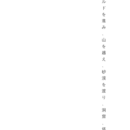
ル
ド
を
進
み
、
山
を
越
え
、
砂
漠
を
渡
り
、
洞
窟
、
塔