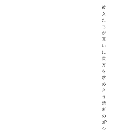
彼
女
た
ち
が
互
い
に
貴
方
を
求
め
合
う
禁
断
の
3P
シ