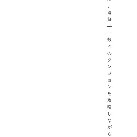
、
遺
跡
―
―
数
々
の
ダ
ン
ジ
ョ
ン
を
攻
略
し
な
が
ら