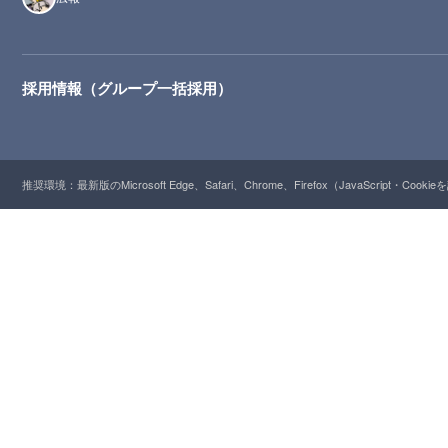
採用情報（グループ一括採用）
推奨環境：最新版のMicrosoft Edge、Safari、Chrome、Firefox（JavaScript・Cooki