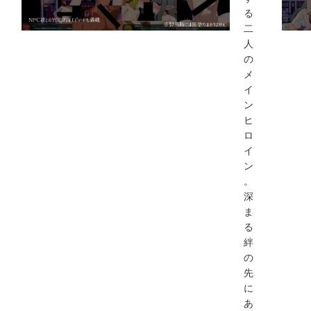
る
二
人
の
メ
イ
ン
ヒ
ロ
イ
ン
。
深
ま
る
絆
の
先
に
あ