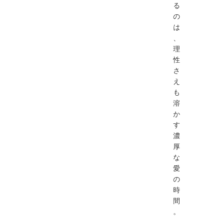
る
の
は
、
理
性
さ
え
も
溶
か
す
濃
厚
な
愛
の
時
間
。