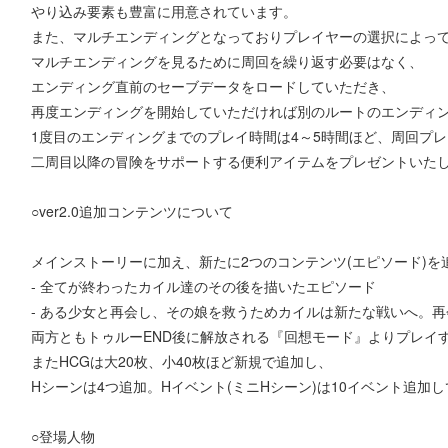
やり込み要素も豊富に用意されています。
また、マルチエンディングとなっておりプレイヤーの選択によっ
マルチエンディングを見るために周回を繰り返す必要はなく、
エンディング直前のセーブデータをロードしていただき、
再度エンディングを開始していただければ別のルートのエンディ
1度目のエンディングまでのプレイ時間は4～5時間ほど、周回プ
二周目以降の冒険をサポートする便利アイテムをプレゼントいた
○ver2.0追加コンテンツについて
メインストーリーに加え、新たに2つのコンテンツ(エピソード)を
- 全てが終わったカイル達のその後を描いたエピソード
- ある少女と再会し、その娘を救うためカイルは新たな戦いへ。
両方ともトゥルーEND後に解放される『回想モード』よりプレイ
またHCGは大20枚、小40枚ほど新規で追加し、
Hシーンは4つ追加。Hイベント(ミニHシーン)は10イベント追加
○登場人物