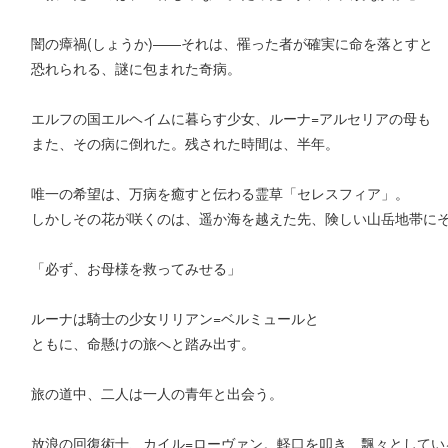
闇の瘴禍(しょうか)――それは、罹った者が確実に命を落とすと
恐れられる、謎に包まれた奇病。
エルフの国エルヘイムに暮らす少女、ルーナ=アルセリアの母も
また、その病に倒れた。残された時間は、半年。
唯一の希望は、万病を癒すと伝わる霊草「セレスフィア」。
しかしその花が咲くのは、遥か海を越えた先、険しい山岳地帯に
「必ず、お母様を救ってみせる」
ルーナは騎士の少女リリアン=ベルミュールと
ともに、命懸けの旅へと踏み出す。
旅の道中、二人は一人の青年と出会う。
放浪の回復術士、カイル=ローヴァン。軽口を叩き、飄々としてい