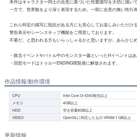
本作はキャラクター同士の合意に基づいた性愛描写を大切に描い
一方で、世界観をより深く表現するため、一部に合意の無い性行
これら特定の描写に抵抗がある方にも安心してお楽しみいただけ
警告表示やシーンスキップ機能をご用意しております。
不要だ、と思われる方もいらっしゃるかと思いますが、あらかじ
・敗北イベントやバトル中のモンスター姦といったHイベントはあ
・回想モードはトゥルーENDING閲覧後に解放されます。
作品情報/動作環境
CPU
Intel Core i3-4340相当以上
メモリ
4GB以上
HDD
空き容量8GB以上
VIDEO
OpenGLに対応したもの VRAM 1 GB以上
更新情報