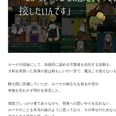
ルーナの従妹にして、自他共に認める守護者を自任する女騎士。
大剣を背負った長身の姿は頼もしいの一言で、魔法こそ使えない
騎士団に所属していたが、ルーナの旅立ちを知るや否や、
有無を言わさず同行を宣言した。
強気でしっかり者でありながら、弱者への思いやりを忘れない。
ルーナのことを本当の妹のように思っており、その幸せのためな
何でもする覚悟を持っている。