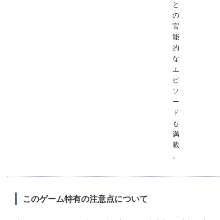
と
の
官
能
的
な
エ
ピ
ソ
ー
ド
も
満
載
。
このゲーム特有の注意点について