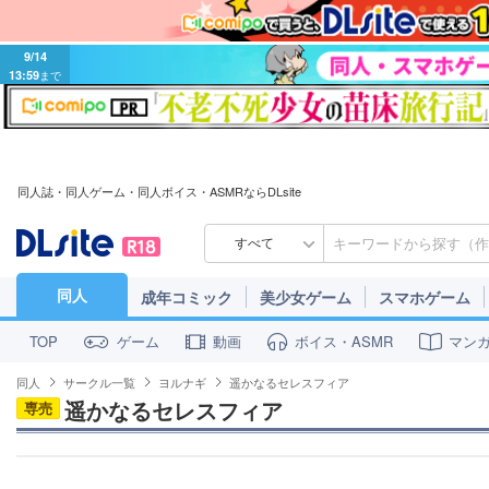
9/14
13:59
まで
同人誌・同人ゲーム・同人ボイス・ASMRならDLsite
すべて
同人
成年コミック
美少女ゲーム
スマホゲーム
ゲーム
動画
ボイス・ASMR
マン
TOP
同人
サークル一覧
ヨルナギ
遥かなるセレスフィア
遥かなるセレスフィア
専売