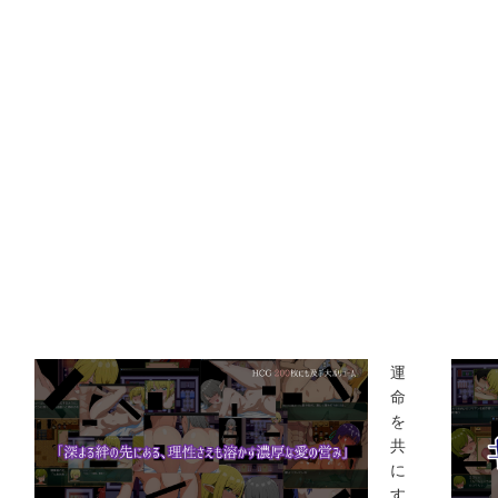
運
命
を
共
に
す