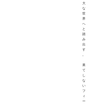
大
な
世
界
へ
と
踏
み
出
す
。
果
て
し
な
い
フ
ィ
ー