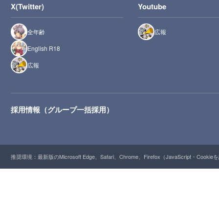
X(Twitter)
Youtube
全年齢
広報
English R18
広報
採用情報（グループ一括採用）
推奨環境：最新版のMicrosoft Edge、Safari、Chrome、Firefox（JavaScript・Cooki