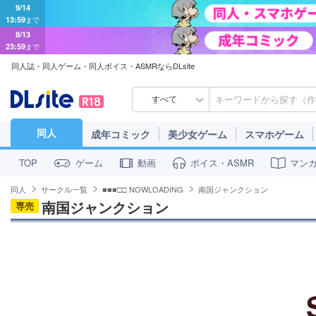
9/14
13:59
まで
8/13
23:59
まで
同人誌・同人ゲーム・同人ボイス・ASMRならDLsite
すべて
同人
成年コミック
美少女ゲーム
スマホゲーム
ゲーム
動画
ボイス・ASMR
マン
TOP
同人
サークル一覧
■■■□□ NOWLOADING
南国ジャンクション
南国ジャンクション
専売