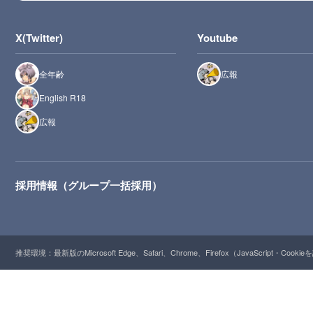
X(Twitter)
Youtube
全年齢
広報
English R18
広報
採用情報（グループ一括採用）
推奨環境：最新版のMicrosoft Edge、Safari、Chrome、Firefox（JavaScript・Cooki