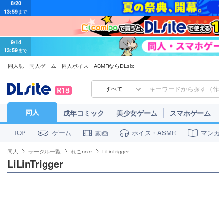
9/14
13:59
まで
同人誌・同人ゲーム・同人ボイス・ASMRならDLsite
すべて
同人
成年コミック
美少女ゲーム
スマホゲーム
ゲーム
動画
ボイス・ASMR
マン
TOP
同人
サークル一覧
れこnote
LiLinTrigger
LiLinTrigger