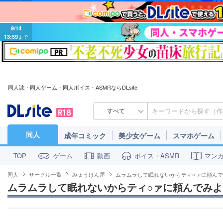
9/14
13:59
まで
同人誌・同人ゲーム・同人ボイス・ASMRならDLsite
すべて
同人
成年コミック
美少女ゲーム
スマホゲーム
ゲーム
動画
ボイス・ASMR
マン
TOP
同人
サークル一覧
みょうけん屋
ムラムラして眠れないからティ○ァに頼ん
ムラムラして眠れないからティ○ァに頼んでみよ