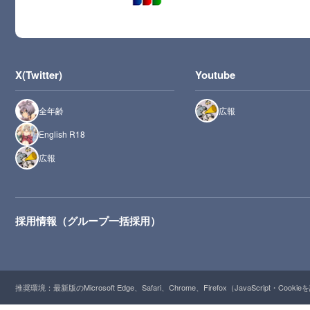
X(Twitter)
Youtube
全年齢
広報
English R18
広報
採用情報（グループ一括採用）
推奨環境：最新版のMicrosoft Edge、Safari、Chrome、Firefox（JavaScript・Cooki