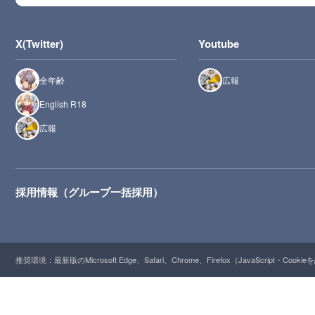
X(Twitter)
Youtube
全年齢
広報
English R18
広報
採用情報（グループ一括採用）
推奨環境：最新版のMicrosoft Edge、Safari、Chrome、Firefox（JavaScript・Cooki