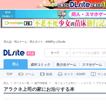
9/14
13:59
まで
同人誌・同人ゲーム・同人ボイス・ASMRならDLsite
すべて
同人
成年コミック
美少女ゲーム
スマホゲーム
ゲーム
動画
ボイス・ASMR
マン
TOP
同人
サークル一覧
瀬戸内製薬
「全くもって人外だ！」シリーズ
アラク
アラクネ上司の家にお泊りする本