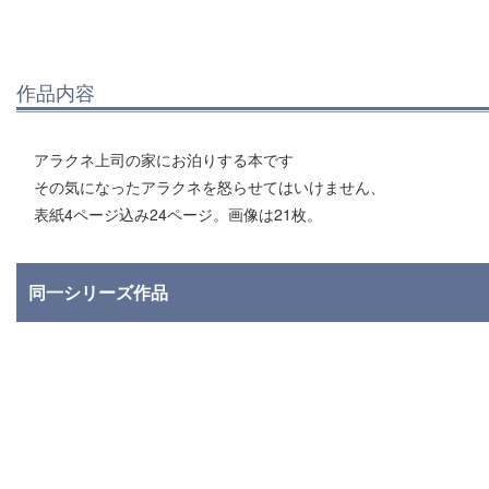
作品内容
アラクネ上司の家にお泊りする本です
その気になったアラクネを怒らせてはいけません、
表紙4ページ込み24ページ。画像は21枚。
同一シリーズ作品