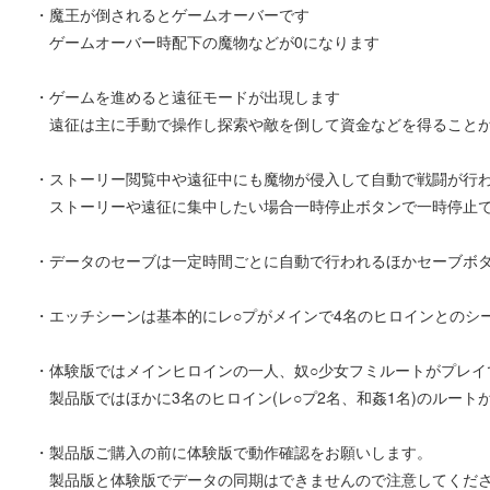
・魔王が倒されるとゲームオーバーです
ゲームオーバー時配下の魔物などが0になります
・ゲームを進めると遠征モードが出現します
遠征は主に手動で操作し探索や敵を倒して資金などを得ること
・ストーリー閲覧中や遠征中にも魔物が侵入して自動で戦闘が行
ストーリーや遠征に集中したい場合一時停止ボタンで一時停止
・データのセーブは一定時間ごとに自動で行われるほかセーブボ
・エッチシーンは基本的にレ○プがメインで4名のヒロインとのシ
・体験版ではメインヒロインの一人、奴○少女フミルートがプレイ
製品版ではほかに3名のヒロイン(レ○プ2名、和姦1名)のルート
・製品版ご購入の前に体験版で動作確認をお願いします。
製品版と体験版でデータの同期はできませんので注意してくだ