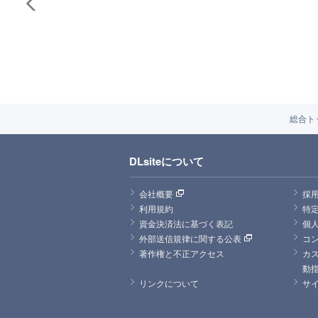
総合ト
DLsiteについて
会社概要
採
利用規約
特
資金決済法に基づく表記
個
外部送信規律に関する公表
コ
著作権と不正アクセス
カ
動
リンクについて
サ