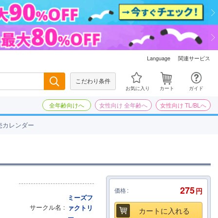
関連サービス
Language
こだわり条件
検索
お気に入り
カート
ガイド
全年齢向けへ
女性向け 全年齢へ
女性向け TL/BLへ
売カレンダー
275
価格
円
ミーズフ
サークル名
ァクトリ
カートに入れる
ー