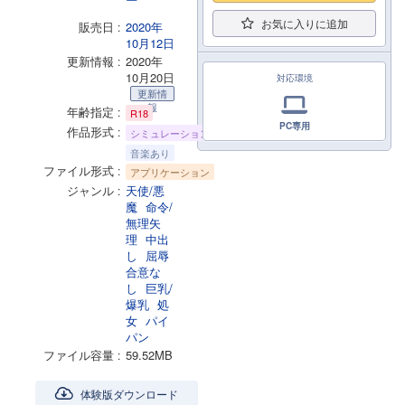
お気に入りに追加
販売日
2020年
10月12日
更新情報
2020年
10月20日
対応環境
更新情
報
年齢指定
R18
PC専用
作品形式
シミュレーション
音楽あり
ファイル形式
アプリケーション
ジャンル
天使/悪
魔
命令/
無理矢
理
中出
し
屈辱
合意な
し
巨乳/
爆乳
処
女
パイ
パン
ファイル容量
59.52MB
体験版ダウンロード