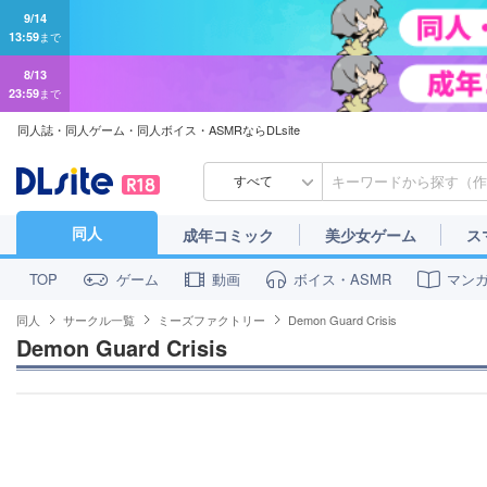
9/14
13:59
まで
8/13
23:59
まで
同人誌・同人ゲーム・同人ボイス・ASMRならDLsite
すべて
同人
成年コミック
美少女ゲーム
ス
ゲーム
動画
ボイス・ASMR
マン
TOP
同人
サークル一覧
ミーズファクトリー
Demon Guard Crisis
Demon Guard Crisis