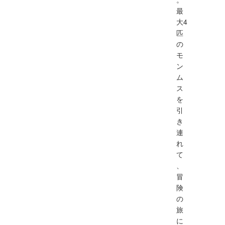
最
大4
匹
の
モ
ン
ム
ス
を
引
き
連
れ
て
、
冒
険
の
旅
に