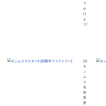
で
か
け
よ
う!
(3)
モ
ン
ム
ス
名
前
変
更