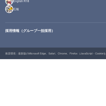
English R18
広報
採用情報（グループ一括採用）
推奨環境：最新版のMicrosoft Edge、Safari、Chrome、Firefox（JavaScript・Cooki