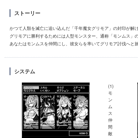
ストーリー
かつて人類を滅亡に追い込んだ「千年魔女グリモア」の封印が解
グリモアに勝利するためには人型モンスター、通称「モンムス」
あなたはモンムスを仲間にし、彼女らを率いてグリモア討伐へと
システム
(1)
モ
ン
ム
ス
仲
間
敵