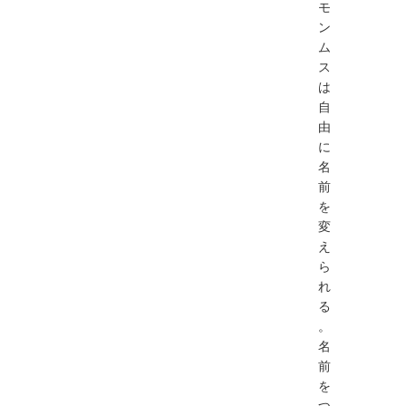
モ
ン
ム
ス
は
自
由
に
名
前
を
変
え
ら
れ
る
。
名
前
を
つ