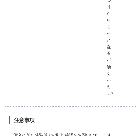
け
た
ら
も
っ
と
愛
着
が
湧
く
か
も
…?
注意事項
ご購入の前に体験版での動作確認をお願いいたします。