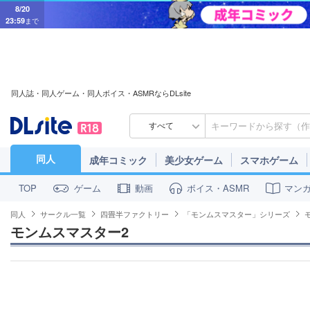
8/20
23:59
まで
同人誌・同人ゲーム・同人ボイス・ASMRならDLsite
すべて
同人
成年コミック
美少女ゲーム
スマホゲーム
ゲーム
動画
ボイス・ASMR
マン
TOP
同人
サークル一覧
四畳半ファクトリー
「モンムスマスター」シリーズ
モンムスマスター2