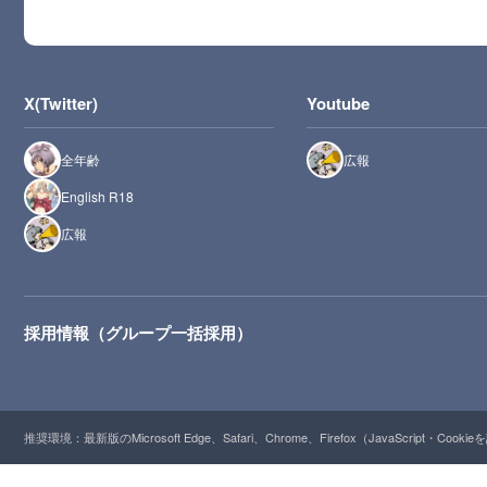
X(Twitter)
Youtube
全年齢
広報
English R18
広報
採用情報（グループ一括採用）
推奨環境：最新版のMicrosoft Edge、Safari、Chrome、Firefox（JavaScript・Cooki