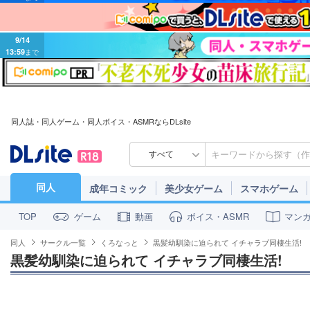
9/14
13:59
まで
同人誌・同人ゲーム・同人ボイス・ASMRならDLsite
すべて
同人
成年コミック
美少女ゲーム
スマホゲーム
ゲーム
動画
ボイス・ASMR
マン
TOP
同人
サークル一覧
くろなっと
黒髪幼馴染に迫られて イチャラブ同棲生活!
黒髪幼馴染に迫られて イチャラブ同棲生活!