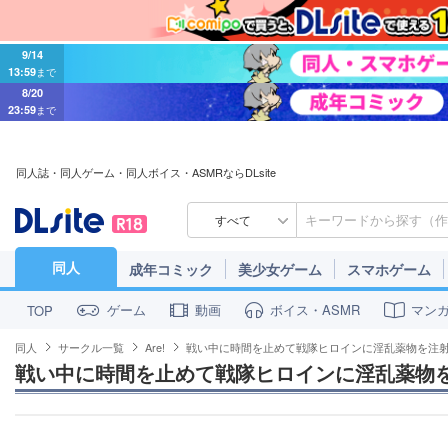
9/14
13:59
まで
8/20
23:59
まで
同人誌・同人ゲーム・同人ボイス・ASMRならDLsite
すべて
同人
成年コミック
美少女ゲーム
スマホゲーム
ゲーム
動画
ボイス・ASMR
マン
TOP
同人
サークル一覧
Are!
戦い中に時間を止めて戦隊ヒロインに淫乱薬物を注
戦い中に時間を止めて戦隊ヒロインに淫乱薬物