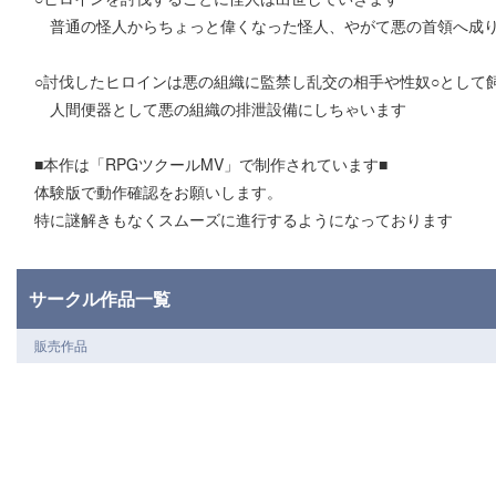
普通の怪人からちょっと偉くなった怪人、やがて悪の首領へ成り
○討伐したヒロインは悪の組織に監禁し乱交の相手や性奴○として
人間便器として悪の組織の排泄設備にしちゃいます
■本作は「RPGツクールMV」で制作されています■
体験版で動作確認をお願いします。
特に謎解きもなくスムーズに進行するようになっております
サークル作品一覧
販売作品