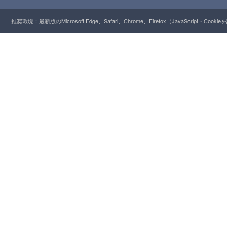
推奨環境：最新版のMicrosoft Edge、Safari、Chrome、Firefox（JavaScript・Cooki