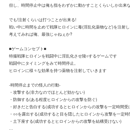
但し、時間停止中は俺も指をわずかに動かすことくらいしか出来
でも!注射くらいは打つことが出来る!
戦い中に時間を止めて戦隊ヒロインに毒(淫乱化薬物など)を注射
考えてみれば俺、最強じゃねぇか?
■ゲームコンセプト■
特撮戦隊ヒロインを戦闘中に淫乱化させ陵○するゲームです
戦闘中にタイミングをみて時間停止。
ヒロインに様々な効果を持つ薬物を注射していきます
-時間停止までの怪人の行動-
・攻撃する(非力なのでほとんど効かない)
・防御する(ある程度ヒロインからの攻撃を防ぐ)
・好きだと告白する(成功するとヒロインからの攻撃を一定時間受
・○○を露出する(成功すると目を隠したヒロインから攻撃を一定時
・土下座する(成功するとヒロインからの攻撃を結構受けない)
…