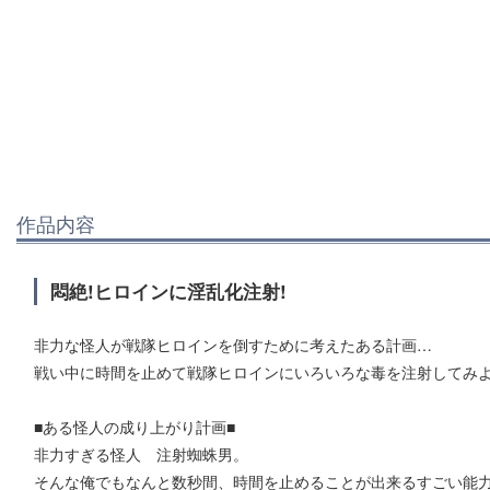
作品内容
悶絶!ヒロインに淫乱化注射!
非力な怪人が戦隊ヒロインを倒すために考えたある計画…
戦い中に時間を止めて戦隊ヒロインにいろいろな毒を注射してみよ
■ある怪人の成り上がり計画■
非力すぎる怪人 注射蜘蛛男。
そんな俺でもなんと数秒間、時間を止めることが出来るすごい能