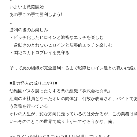
いよいよ戦闘開始
あの手この手で勝利しよう!
↓
勝利の後のお楽しみ
・ビッチ化したヒロインと濃密なエッチを楽しむ
・身動きのとれないヒロインと屈辱的エッチを楽しむ
・悶絶スカトロプレイを見守る
そして悪の組織が完全勝利するまで戦隊ヒロイン達との戦いは続
■非力怪人の成り上がり■
幼稚園バスを襲ったりする悪の組織『株式会社☆悪』
組織の正社員となったオレの肉体は、何故か改造され、バイトで
う業務を行っている
オレの人生が、変な方向に走っているのは分かるが、この業務は
いっそのことこの世界で成り上がってやろうかな、俺。
○ヒロインを討伐するごとに怪人は出世していきます