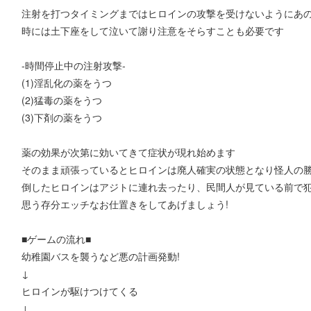
注射を打つタイミングまではヒロインの攻撃を受けないようにあ
時には土下座をして泣いて謝り注意をそらすことも必要です
-時間停止中の注射攻撃-
(1)淫乱化の薬をうつ
(2)猛毒の薬をうつ
(3)下剤の薬をうつ
薬の効果が次第に効いてきて症状が現れ始めます
そのまま頑張っているとヒロインは廃人確実の状態となり怪人の勝
倒したヒロインはアジトに連れ去ったり、民間人が見ている前で
思う存分エッチなお仕置きをしてあげましょう!
■ゲームの流れ■
幼稚園バスを襲うなど悪の計画発動!
↓
ヒロインが駆けつけてくる
↓