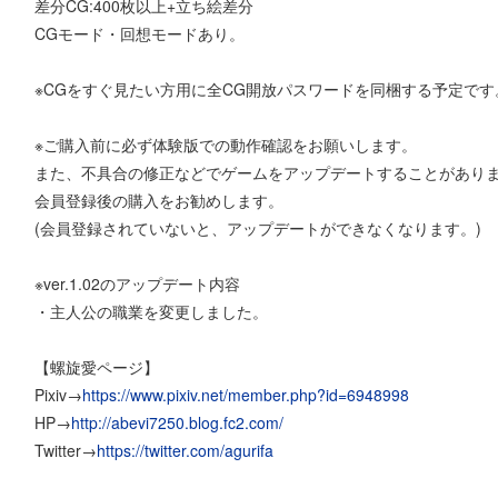
差分CG:400枚以上+立ち絵差分
CGモード・回想モードあり。
※CGをすぐ見たい方用に全CG開放パスワードを同梱する予定です
※ご購入前に必ず体験版での動作確認をお願いします。
また、不具合の修正などでゲームをアップデートすることがあり
会員登録後の購入をお勧めします。
(会員登録されていないと、アップデートができなくなります。)
※ver.1.02のアップデート内容
・主人公の職業を変更しました。
【螺旋愛ページ】
Pixiv→
https://www.pixiv.net/member.php?id=6948998
HP→
http://abevi7250.blog.fc2.com/
Twitter→
https://twitter.com/agurifa