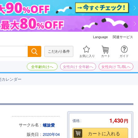
関連サービス
Language
こだわり条件
検索
お気に入り
カート
ガイド
全年齢向けへ
女性向け 全年齢へ
女性向け TL/BLへ
売カレンダー
1,430
価格
円
サークル名
螺旋愛
カートに入れる
販売日
2020年04