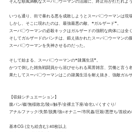
そんな順風満帆なスーパ〇ウーマンの活躍に、終止符が打たれよ
いつも通り、街で暴れる悪を成敗しようとスーパ〇ウーマンは現
しかし、そこに現れたのは、最強最悪の敵、❝ガルザード❞。
スーパ〇ウーマンの必殺キックはガルザードの強靭な肉体には全
そしてガルザードのパンチは、鍛え抜かれたスーパ〇ウーマンの
スーパ〇ウーマンを失神させるのだった。
そして始まる、スーパ〇ウーマンの❝隷属生活❞。
かつて倒した雑魚戦闘員から浴びせられる罵詈雑言、労働と言う
果たしてスーパ〇ウーマンはこの隷属生活を耐え抜き、強敵ガルザ
【収録シチュエーション】
腹パン/磔/無様敗北/陵○/触手/全裸土下座/命乞い/くすぐり/
アナルファック/失禁/脱糞/強○オナニー/市民姦/圧殺/悪堕ち/首絞め
基本CG (立ち絵含む):40枚以上