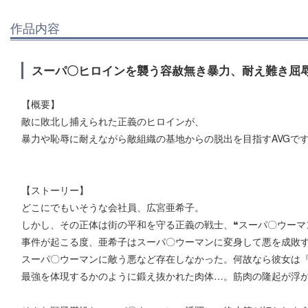
作品内容
スーパ〇ヒロインを襲う容赦無き暴力、耐え難き屈辱
【概要】
敵に敗北し捕えられた正義のヒロインが、
暴力や恥辱に耐えながら敵組織の基地からの脱出を目指すAVGで
【ストーリー】
どこにでもいそうな会社員、広宮亜希子。
しかし、その正体は街の平和を守る正義の戦士、❝スーパ〇ウーマン
事件が起こる度、亜希子はスーパ〇ウーマンに変身して悪を成敗
スーパ〇ウーマンに敵う悪など存在しなかった。何故なら彼女は
最強を体現するかのように鍛え抜かれた肉体…。筋肉の隆起が浮