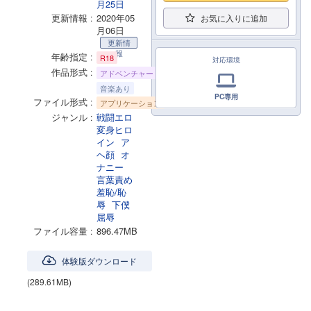
月25日
更新情報
2020年05
お気に入りに追加
月06日
更新情
報
年齢指定
R18
対応環境
作品形式
アドベンチャー
音楽あり
PC専用
ファイル形式
アプリケーション
ジャンル
戦闘エロ
変身ヒロ
イン
ア
ヘ顔
オ
ナニー
言葉責め
羞恥/恥
辱
下僕
屈辱
ファイル容量
896.47MB
体験版ダウンロード
(289.61MB)