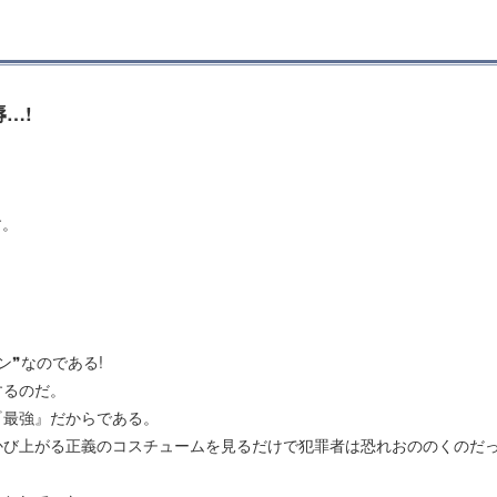
…!
す。
❞なのである!
するのだ。
『最強』だからである。
かび上がる正義のコスチュームを見るだけで犯罪者は恐れおののくのだ