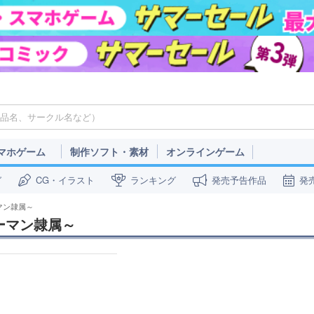
マホゲーム
制作ソフト・素材
オンラインゲーム
ガ
CG・イラスト
ランキング
発売予告作品
発
ーマン隷属～
〇ウーマン隷属～