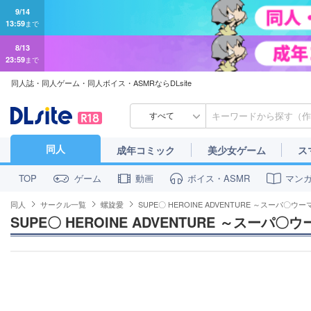
8/13
23:59
まで
同人誌・同人ゲーム・同人ボイス・ASMRならDLsite
すべて
同人
成年コミック
美少女ゲーム
ス
ゲーム
動画
ボイス・ASMR
マン
TOP
同人
サークル一覧
螺旋愛
SUPE〇 HEROINE ADVENTURE ～スーパ〇ウ
SUPE〇 HEROINE ADVENTURE ～スーパ