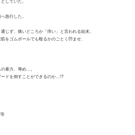
うとしていた。
場へ急行した。
く通じず、痛いどころか「痒い」と言われる始末。
腹筋をゴムボールでも殴るかのごとく凹ませ、
名の暴力、辱め…。
ードを倒すことができるのか…!?
/等