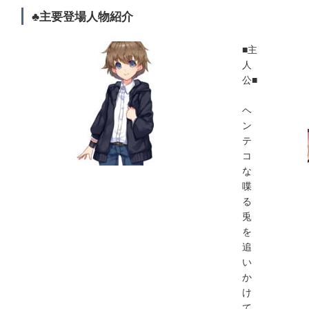
♣主要登場人物紹介
■主
人
公■
ヘ
ン
テ
コ
な
喋
る
兎
を
追
い
か
け
て