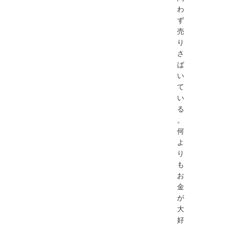
わ
ず
売
り
さ
ば
い
て
い
る
。
何
よ
り
も
お
金
が
大
好