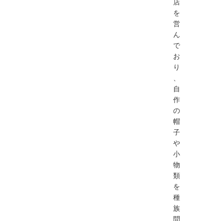
店
を
営
ん
で
お
り
、
自
作
の
帽
子
や
小
物
類
を
種
族
問