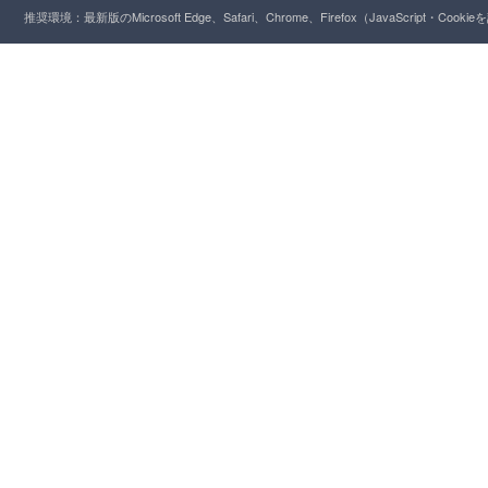
推奨環境：最新版のMicrosoft Edge、Safari、Chrome、Firefox（JavaScript・Cooki