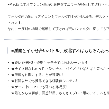
■Mac版にてオプション画面や最序盤でエラーが発生して進行不可
フォルダ内のGameアイコンをフォルダ以外の別の場所、デスク
されます。
なお、一度別の場所で起動して頂ければ元のフォルダに戻しても
♣淫魔とイかせ合いバトル、敗北すればもちろんおっ
★逆レBFRPG・登場キャラ全てに敗北シーンあり!
★全て逆転なしの女性上位シチュ、パイズリやぱふぱふ等のおっ
★淫魔を仲間にすることが可能に!
★戦闘以外でも獲得できる経験値システム!
★ゲーム中にいつでも選べる難易度!
★最初から全解禁、回想部屋、さくさくプレイ用のアイテムも完