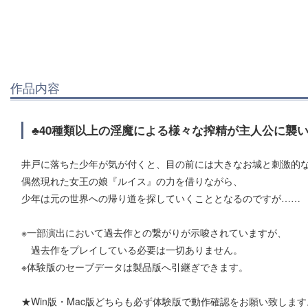
作品内容
♣40種類以上の淫魔による様々な搾精が主人公に襲い
井戸に落ちた少年が気が付くと、目の前には大きなお城と刺激的
偶然現れた女王の娘『ルイス』の力を借りながら、
少年は元の世界への帰り道を探していくこととなるのですが……
※一部演出において過去作との繋がりが示唆されていますが、
過去作をプレイしている必要は一切ありません。
※体験版のセーブデータは製品版へ引継ぎできます。
★Win版・Mac版どちらも必ず体験版で動作確認をお願い致します