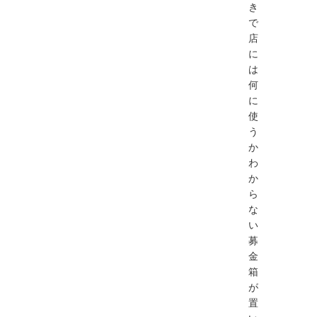
き
で
店
に
は
何
に
使
う
か
わ
か
ら
な
い
募
金
箱
が
置