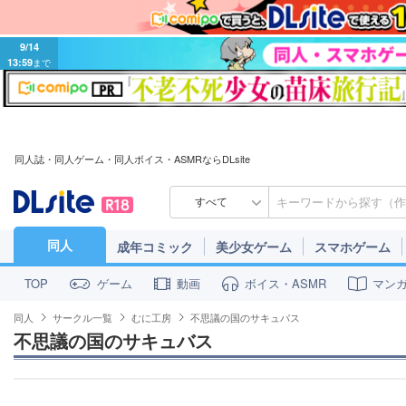
9/14
13:59
まで
同人誌・同人ゲーム・同人ボイス・ASMRならDLsite
すべて
同人
成年コミック
美少女ゲーム
スマホゲーム
ゲーム
動画
ボイス・ASMR
マン
TOP
同人
サークル一覧
むに工房
不思議の国のサキュバス
不思議の国のサキュバス