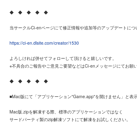
◆ ◆ ◆ ◆ ◆
当サークルCi-enページにて修正情報や追加等のアップデートに
https://ci-en.dlsite.com/creator/1530
よろしければ併せてフォローして頂けると嬉しいです。
※不具合のご報告やご意見ご要望などはCi-enメッセージにてお願
◆ ◆ ◆ ◆ ◆
■Mac版にて「アプリケーション"Game.app"を開けません」と
Mac版.zipを解凍する際、標準のアプリケーションではなく
サードパーティ製のzip解凍ソフトにて解凍をお試しください。