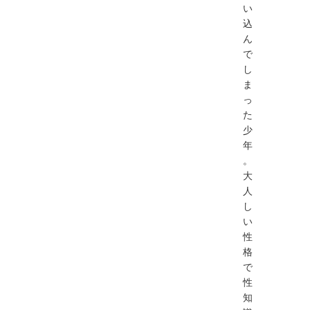
い
込
ん
で
し
ま
っ
た
少
年
。
大
人
し
い
性
格
で
性
知