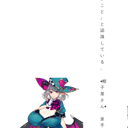
こ
と
』
と
認
識
し
て
い
る
。
♦帽
子
屋
さ
ん♦
派
手