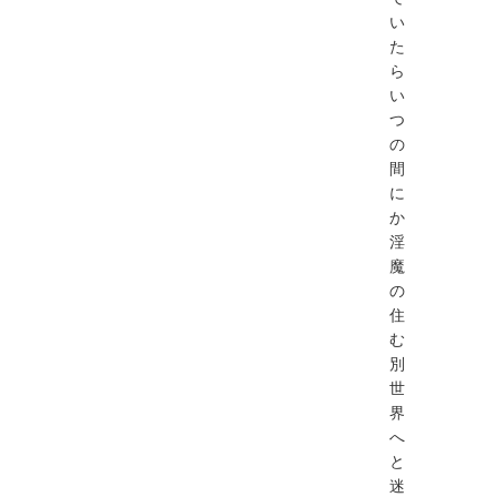
い
た
ら
い
つ
の
間
に
か
淫
魔
の
住
む
別
世
界
へ
と
迷