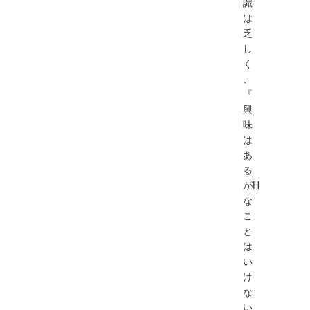
識
は
乏
し
く
、
『
興
味
は
あ
る
がH
な
こ
と
は
い
け
な
い