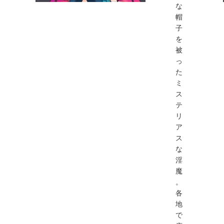
な
帽
子
を
被
っ
た
ミ
ス
テ
リ
ア
ス
な
淫
魔
。
各
地
で