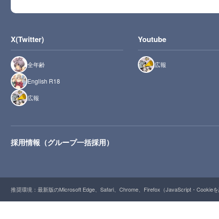
X(Twitter)
Youtube
全年齢
広報
English R18
広報
採用情報（グループ一括採用）
推奨環境：最新版のMicrosoft Edge、Safari、Chrome、Firefox（JavaScript・Cooki