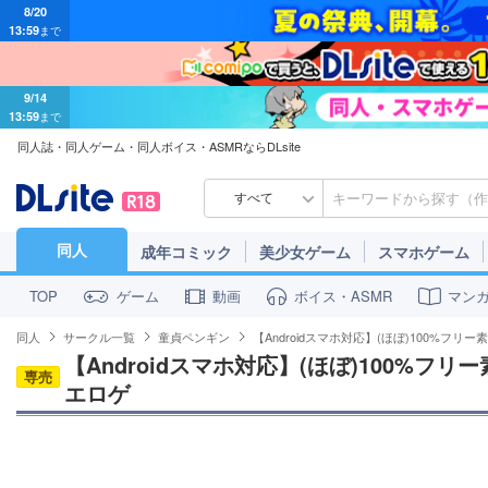
8/20
13:59
まで
9/14
13:59
まで
同人誌・同人ゲーム・同人ボイス・ASMRならDLsite
すべて
同人
成年コミック
美少女ゲーム
スマホゲーム
ゲーム
動画
ボイス・ASMR
マン
TOP
同人
サークル一覧
童貞ペンギン
【Androidスマホ対応】(ほぼ)100%フ
【Androidスマホ対応】(ほぼ)100%フ
専売
エロゲ