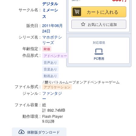
デジタル
サークル名
ミメーシ
カートに入れる
ス
お気に入りに追加
販売日
2011年06月
24日
シリーズ名
マホボテシ
リーズ
対応環境
年齢指定
R18
作品形式
アドベンチャー
PC専用
音声あり
音楽あり
動画あり
/ 嬲りバトル+ムーブオンアドベンチャーゲーム
ファイル形式
アプリケーション
ジャンル
ファンタジ
ー
ファイル容量
総
計 892.74MB
動作環境
Flash Player
9.0以降
体験版ダウンロード