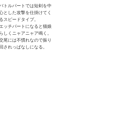
バトルパートでは短剣を中
心とした攻撃を仕掛けてく
るスピードタイプ。
エッチパートになると猫娘
らしくニャアニャア鳴く。
交尾には不慣れなので振り
回されっぱなしになる。