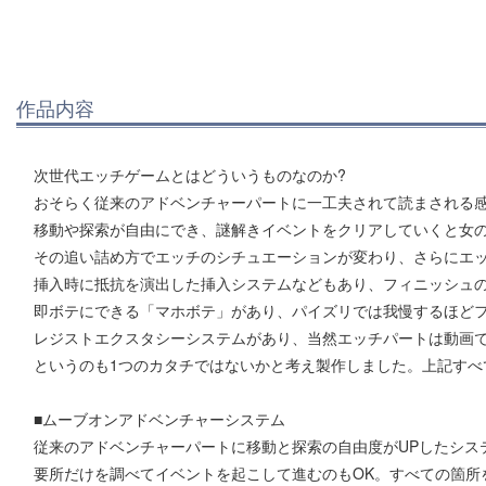
作品内容
次世代エッチゲームとはどういうものなのか?
おそらく従来のアドベンチャーパートに一工夫されて読まされる
移動や探索が自由にでき、謎解きイベントをクリアしていくと女
その追い詰め方でエッチのシチュエーションが変わり、さらにエ
挿入時に抵抗を演出した挿入システムなどもあり、フィニッシュ
即ボテにできる「マホボテ」があり、パイズリでは我慢するほど
レジストエクスタシーシステムがあり、当然エッチパートは動画
というのも1つのカタチではないかと考え製作しました。上記すべ
■ムーブオンアドベンチャーシステム
従来のアドベンチャーパートに移動と探索の自由度がUPしたシス
要所だけを調べてイベントを起こして進むのもOK。すべての箇所