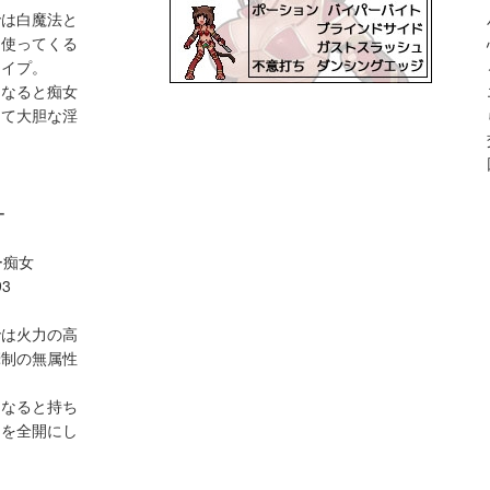
では白魔法と
に使ってくる
タイプ。
になると痴女
って大胆な淫
。
ー
ー痴女
93
では火力の高
牽制の無属性
になると持ち
さを全開にし