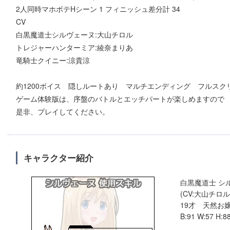
2人同時マホボテHシーン 1 フィニッシュ差分計 34
CV
白黒魔道士シルヴェーヌ:大山チロル
トレジャーハンターミア:綾奈まりあ
竜騎士クイニー:涼貴涼
約1200ボイス 隠しルートあり マルチエンディング フルスク
ゲーム体験版は、序盤のバトルとエッチパートが楽しめますので
是非、プレイしてください。
キャラクター紹介
白黒魔道士 シ
(CV:大山チロル
19才 天然お
B:91 W:57 H:8