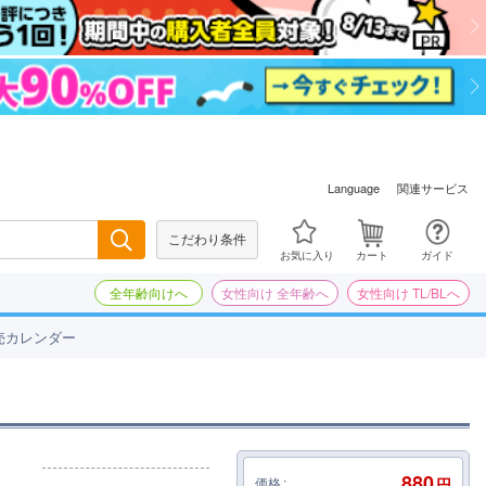
関連サービス
Language
こだわり条件
検索
お気に入り
カート
ガイド
全年齢向けへ
女性向け 全年齢へ
女性向け TL/BLへ
売カレンダー
880
価格
円