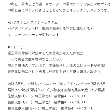
中出し、外出しは勿論、当サークルの最大のウリであるマホボテ
中出し後に即ボテにさせることができるオリジナルシステムです
■レジストエクスタシーシステム
パイズリイベント時、射精を我慢する判定に成功すると
フィニッシュシーンが変わります。
■ストーリー
魔王軍の脅威に対抗するため勇者が考えた作戦は
一代で勇者の数を増やすことだった!
即ボテ魔法の「マホボテ」で妊娠させた後のエピソードが強化!
異世界に飛ばされた勇者は発情期を迎えた獣人娘達と出会う!
内訳:AEアニメ/嬲りバトル/ムーブオンアドベンチャー/BGM/SE
属性:○リ/姉/妹/娼婦/パイズリ/和姦痴女/陵○調教/気絶レ○プ/淫語
兎獣人娘Hシーン 9(正常位4 後背位4 パイズリ1)
猫獣人娘Hシーン 9(正常位4 後背位4 パイズリ1)
褐色兎獣人娘Hシーン 8(正常位3 後背位4 パイズリ1)