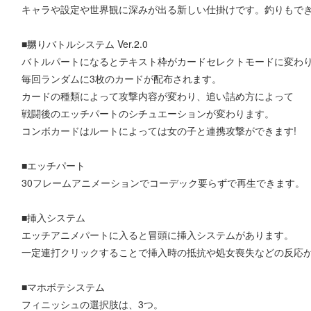
キャラや設定や世界観に深みが出る新しい仕掛けです。釣りもで
■嬲りバトルシステム Ver.2.0
バトルパートになるとテキスト枠がカードセレクトモードに変わ
毎回ランダムに3枚のカードが配布されます。
カードの種類によって攻撃内容が変わり、追い詰め方によって
戦闘後のエッチパートのシチュエーションが変わります。
コンボカードはルートによっては女の子と連携攻撃ができます!
■エッチパート
30フレームアニメーションでコーデック要らずで再生できます。
■挿入システム
エッチアニメパートに入ると冒頭に挿入システムがあります。
一定連打クリックすることで挿入時の抵抗や処女喪失などの反応
■マホボテシステム
フィニッシュの選択肢は、3つ。