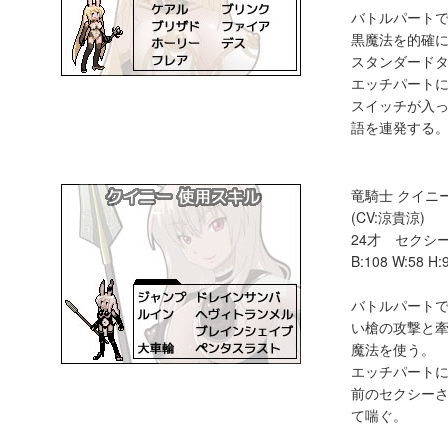
バトルパート
黒魔法を的確
スタンダード
エッチパート
スイッチが入
語を連発する
竜騎士 クイニ
(CV:涼貴涼)
24才 セクシ
B:108 W:58 H:
バトルパート
い槍の攻撃と
魔法を使う。
エッチパート
前のセクシー
て喘ぐ。