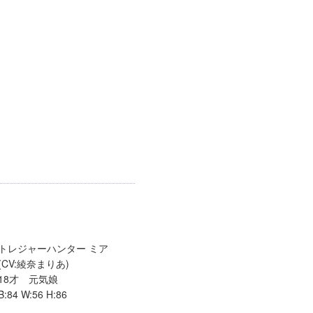
トレジャーハンター ミア
(CV:綾奈まりあ)
18才 元気娘
B:84 W:56 H:86