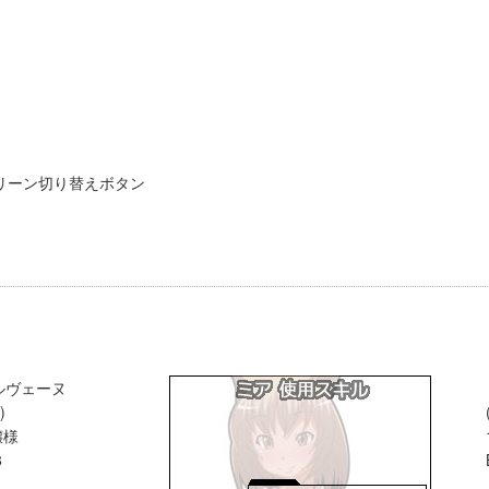
リーン切り替えボタン
ルヴェーヌ
)
嬢様
8