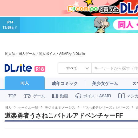
9/14
13:59
まで
同人誌・同人ゲーム・同人ボイス・ASMRならDLsite
すべて
同人
成年コミック
美少女ゲーム
ス
ゲーム
動画
ボイス・ASMR
マン
TOP
同人
サークル一覧
デジタルミメーシス
「マホボテシリーズ」シリーズ
道楽勇者うさねこバトルアドベンチャーFF