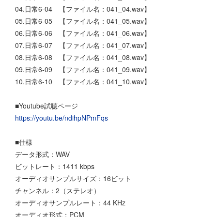
04.日常6-04 【ファイル名：041_04.wav】
05.日常6-05 【ファイル名：041_05.wav】
06.日常6-06 【ファイル名：041_06.wav】
07.日常6-07 【ファイル名：041_07.wav】
08.日常6-08 【ファイル名：041_08.wav】
09.日常6-09 【ファイル名：041_09.wav】
10.日常6-10 【ファイル名：041_10.wav】
■Youtube試聴ページ
https://youtu.be/ndihpNPmFqs
■仕様
データ形式：WAV
ビットレート：1411 kbps
オーディオサンプルサイズ：16ビット
チャンネル：2（ステレオ）
オーディオサンプルレート：44 KHz
オーディオ形式：PCM