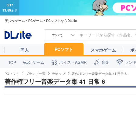
8/17
13:59
まで
美少女ゲーム・PCゲーム・PCソフトならDLsite
すべて
PCソフト
同人
スマホゲーム
ボ
ゲーム
ボイス・ASMR
音楽
ラン
TOP
PCソフト
ブランド一覧
ラナップ
著作権フリー音楽データ集 41 日常 6
著作権フリー音楽データ集 41 日常 6