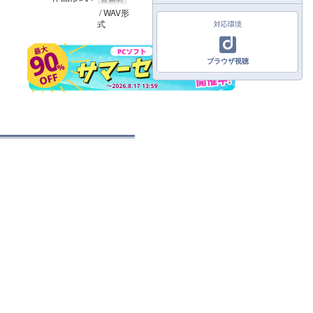
/ WAV形
式
対応環境
ブラウザ視聴