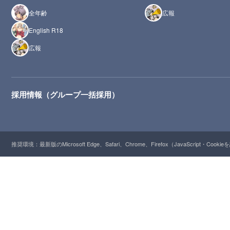
全年齢
広報
English R18
広報
採用情報（グループ一括採用）
推奨環境：最新版のMicrosoft Edge、Safari、Chrome、Firefox（JavaScript・Cooki