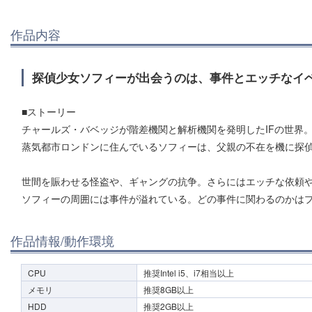
作品内容
探偵少女ソフィーが出会うのは、事件とエッチなイ
■ストーリー
チャールズ・バベッジが階差機関と解析機関を発明したIFの世界
蒸気都市ロンドンに住んでいるソフィーは、父親の不在を機に探
世間を賑わせる怪盗や、ギャングの抗争。さらにはエッチな依頼
ソフィーの周囲には事件が溢れている。どの事件に関わるのかは
作品情報/動作環境
CPU
推奨Intel i5、i7相当以上
メモリ
推奨8GB以上
HDD
推奨2GB以上