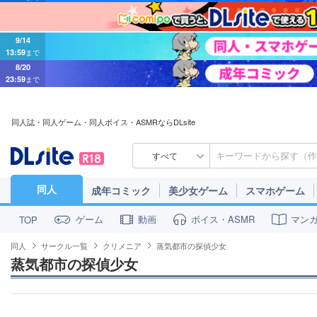
9/14
13:59
まで
8/20
23:59
まで
同人誌・同人ゲーム・同人ボイス・ASMRならDLsite
すべて
同人
成年コミック
美少女ゲーム
スマホゲーム
ゲーム
動画
ボイス・ASMR
マン
TOP
同人
サークル一覧
クリメニア
蒸気都市の探偵少女
蒸気都市の探偵少女