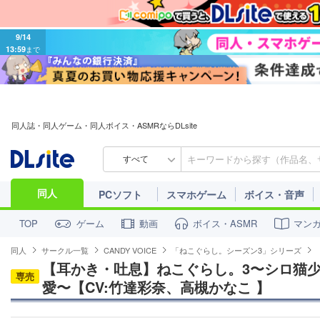
9/14
13:59
まで
同人誌・同人ゲーム・同人ボイス・ASMRならDLsite
すべて
同人
PCソフト
スマホゲーム
ボイス・音声
ゲーム
動画
ボイス・ASMR
マン
TOP
同人
サークル一覧
CANDY VOICE
「ねこぐらし。シーズン3」シリーズ
【耳かき・吐息】ねこぐらし。3〜シロ猫
専売
愛〜【CV:竹達彩奈、高槻かなこ 】