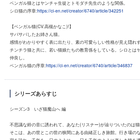
ベンガル猫とはヤンチャ生徒とトモダチ先生のような関係。
シロ猫の序章:
https://ci-en.net/creator/6740/article/342251
【ベンガル猫(CV.高槻かなこ)!】
サバサバしたお姉さん猫。
感情がわかりやすく表に出たり、素の可愛らしい性格が見え隠れ
チンチラ猫と共に、若い猫娘たちの教育係をしている。シロとは
仲良し。
ベンガル猫の序章:
https://ci-en.net/creator/6740/article/346837
シリーズあらすじ
シーズン3 いざ猫魔山へ 編
不思議な鈴の音に誘われて、あなた(リスナー)が辿りついたのは
そこは、あの世とこの世の狭間にある由緒正しき旅館。行き場の
宿を訪れ、千年を一日のように、一日を千年のように楽しき時を