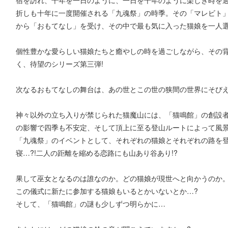
折しも十年に一度開催される「九魂祭」の時季。その「マレビト
から「おもてなし」を受け、その中で最も気に入った猫娘を一人選
個性豊かな愛らしい猫娘たちと癒やしの時を過ごしながら、その
く、待望のシリーズ第三弾!
次なるおもてなしの舞台は、あの世とこの世の狭間の世界にそび
神々以外の立ち入りが禁じられた猫魔山には、「猫鳴館」の創設者
の影響で四季も不安定、そして頂上に至る登山ルートによって風
「九魂祭」のイベントとして、それぞれの猫娘とそれぞれの路を登
寝…?!二人の距離を縮める恋路にも山あり谷あり!?
果して巫女となるのは誰なのか。どの猫娘が現世へと向かうのか
この儀式に新たに参加する猫娘もいるとかいないとか…?
そして、「猫鳴館」の謎も少しずつ明らかに…