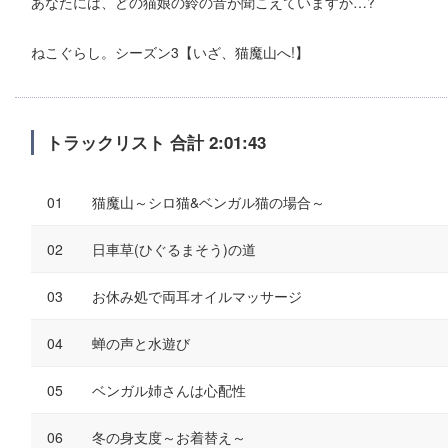
あなたには、どの猫娘の鈴の音が聞こえていますか…?
ねこぐらし。シーズン3【いざ、猫魔山へ!】
トラックリスト 合計 2:01:43
猫魔山～シロ猫&ベンガル猫の場合～
日車草(ひぐるまそう)の道
お休み処で両耳オイルマッサージ
蝉の声と水遊び
ベンガル姉さんは心配性
冬の身支度～お着替え～