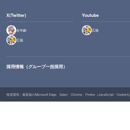
X(Twitter)
Youtube
全年齢
広報
広報
採用情報（グループ一括採用）
推奨環境：最新版のMicrosoft Edge、Safari、Chrome、Firefox（JavaScript・Cooki