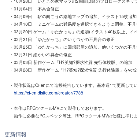
・10月28日 いとこの家マップの2周目以降のプロローグスキッ
・01月04日 不具合修正
・04月09日 駅の向こうの路地マップの追加、イラスト15枚追加
・04月10日 ミニゲームの難易度を選択できるように調整、不具
・03月20日 ゲーム「ゆたかっち」の追加(イラスト40枚以上、イベ
・03月21日 「ゆたかっち」のいくつかの不具合の修正
・03月25日 「ゆたかっち」に回想部屋の追加、他いくつかの不
・03月31日 細かい不具合の修正
・03月03日 新作ゲーム「H?英知?探求性質 先行体験版」の追加
・04月28日 新作ゲーム「H?英知?探求性質 先行体験版」をver
・製作状況はCi-enにて進捗報告しています。基本週1で更新して
https://ci-en.dlsite.com/creator/7788
・本作はRPGツクールMVにて製作しております。
動作に必要なPCスペック等は、RPGツクールMVの仕様に準じ
更新情報