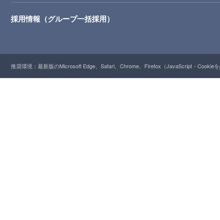
採用情報（グループ一括採用）
推奨環境：最新版のMicrosoft Edge、Safari、Chrome、Firefox（JavaScript・Cooki