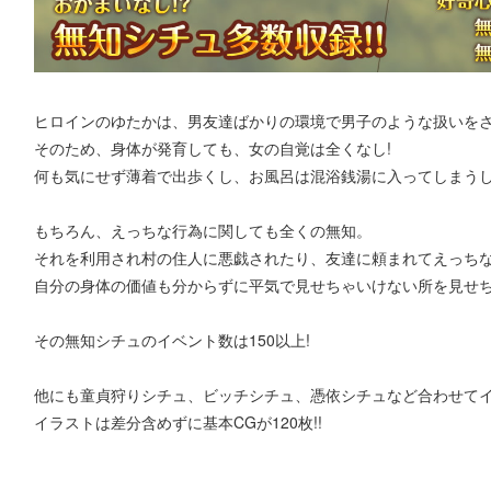
ヒロインのゆたかは、男友達ばかりの環境で男子のような扱いを
そのため、身体が発育しても、女の自覚は全くなし!
何も気にせず薄着で出歩くし、お風呂は混浴銭湯に入ってしまう
もちろん、えっちな行為に関しても全くの無知。
それを利用され村の住人に悪戯されたり、友達に頼まれてえっち
自分の身体の価値も分からずに平気で見せちゃいけない所を見せ
その無知シチュのイベント数は150以上!
他にも童貞狩りシチュ、ビッチシチュ、憑依シチュなど合わせてイベ
イラストは差分含めずに基本CGが120枚!!