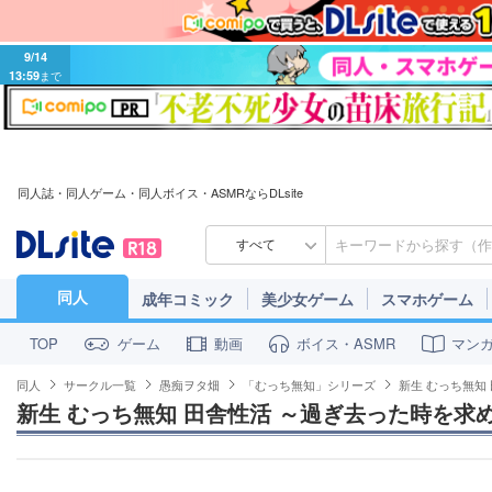
9/14
13:59
まで
同人誌・同人ゲーム・同人ボイス・ASMRならDLsite
すべて
同人
成年コミック
美少女ゲーム
スマホゲーム
ゲーム
動画
ボイス・ASMR
マン
TOP
同人
サークル一覧
愚痴ヲタ畑
「むっち無知」シリーズ
新生 むっち無知
新生 むっち無知 田舎性活 ～過ぎ去った時を求