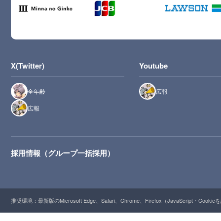
X(Twitter)
Youtube
全年齢
広報
広報
採用情報（グループ一括採用）
推奨環境：最新版のMicrosoft Edge、Safari、Chrome、Firefox（JavaScript・Cooki