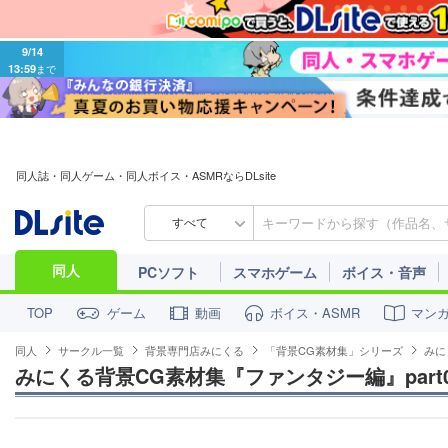
9/14
13:59
まで
同人誌・同人ゲーム・同人ボイス・ASMRならDLsite
すべて
同人
PCソフト
スマホゲーム
ボイス・音声
ゲーム
動画
ボイス・ASMR
マン
TOP
同人
サークル一覧
背景専門店みにくる
「背景CG素材集」シリーズ
みに
みにくる背景CG素材集『ファンタジー編』part0