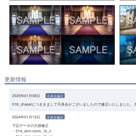
更新情報
2025年01月08日
不具合修正
018_chapelにつききまして不具合がございましたので修正いたしまし
2024年01月13日
不具合修正
下記データの欠損修正
・014_sinn-room_1k_n