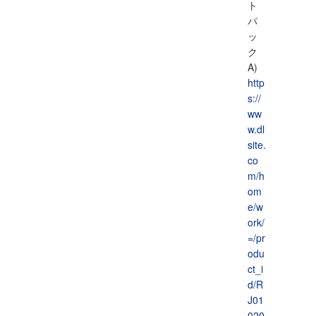
ト
パ
ッ
ク
A)
http
s://
ww
w.dl
site.
co
m/h
om
e/w
ork/
=/pr
odu
ct_i
d/R
J01
020