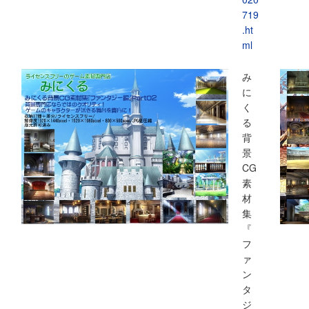
719
.ht
ml
み
に
く
る
背
景
CG
素
材
集
『
フ
ァ
ン
タ
ジ