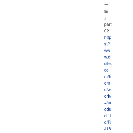
ー
編
』
part
02
http
s://
ww
w.dl
site.
co
m/h
om
e/w
ork/
=/pr
odu
ct_i
d/R
J18