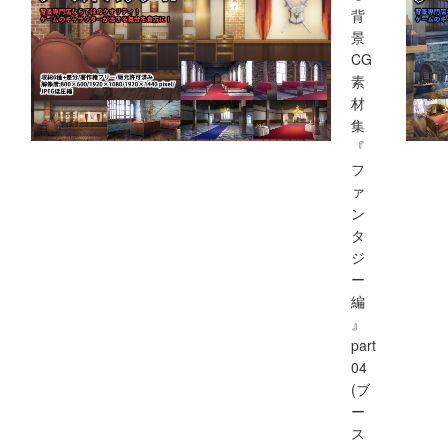
背
景
CG
素
材
集
『
フ
ァ
ン
タ
ジ
ー
編
』
part
04
(ブ
ー
ス