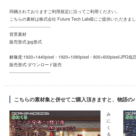
同梱されておりますご利用規定に沿ってご利用ください。
こちらの素材は株式会社 Future Tech Lab様にご提供いただき
---------------------------
背景素材
販売形式:jpg形式
解像度:1920×1440pixel・1920×1080pixel・800×600pixel/JPG
販売形式:ダウンロード販売
---------------------------
こちらの素材集と併せてご購入頂きますと、物語の
み
に
く
る