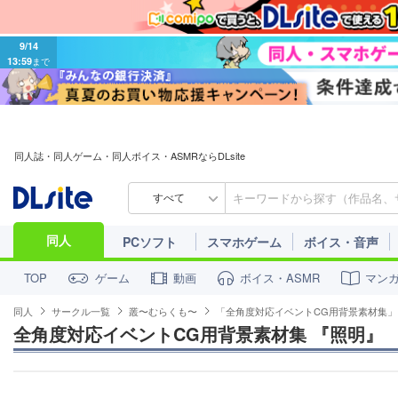
9/14
13:59
まで
同人誌・同人ゲーム・同人ボイス・ASMRならDLsite
すべて
同人
PCソフト
スマホゲーム
ボイス・音声
ゲーム
動画
ボイス・ASMR
マン
TOP
同人
サークル一覧
叢〜むらくも〜
「全角度対応イベントCG用背景素材集」
全角度対応イベントCG用背景素材集 『照明』