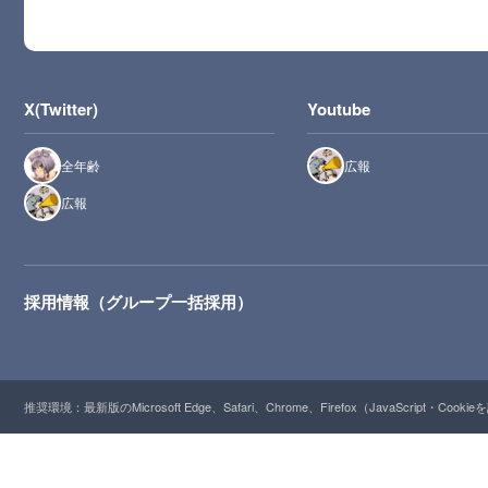
X(Twitter)
Youtube
全年齢
広報
広報
採用情報（グループ一括採用）
推奨環境：最新版のMicrosoft Edge、Safari、Chrome、Firefox（JavaScript・Cooki