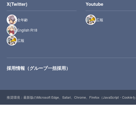
X(Twitter)
Youtube
全年齢
広報
English R18
広報
採用情報（グループ一括採用）
推奨環境：最新版のMicrosoft Edge、Safari、Chrome、Firefox（JavaScript・Cooki