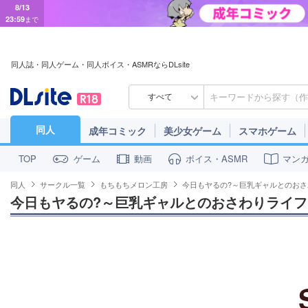
8/13
23:59
まで
同人誌・同人ゲーム・同人ボイス・ASMRならDLsite
すべて
同人
成年コミック
美少女ゲーム
スマホゲーム
ゲーム
動画
ボイス・ASMR
マン
TOP
同人
サークル一覧
もちもちメロン工房
今日もヤるの?～巨乳ギャルとのお
今日もヤるの?～巨乳ギャルとのおさわりライフ