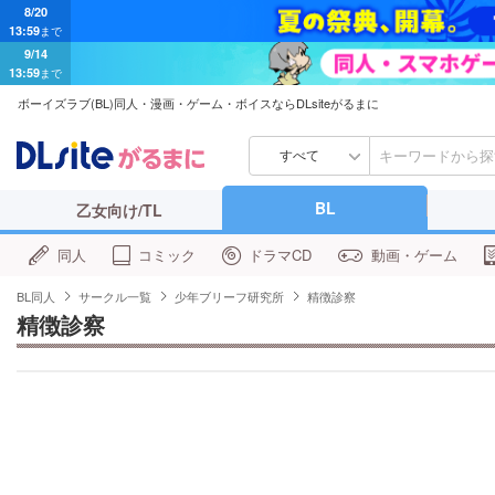
9/14
13:59
まで
ボーイズラブ(BL)同人・漫画・ゲーム・ボイスならDLsiteがるまに
すべて
BL
乙女向け/TL
同人
コミック
ドラマCD
動画・ゲーム
BL同人
サークル一覧
少年ブリーフ研究所
精徴診察
精徴診察