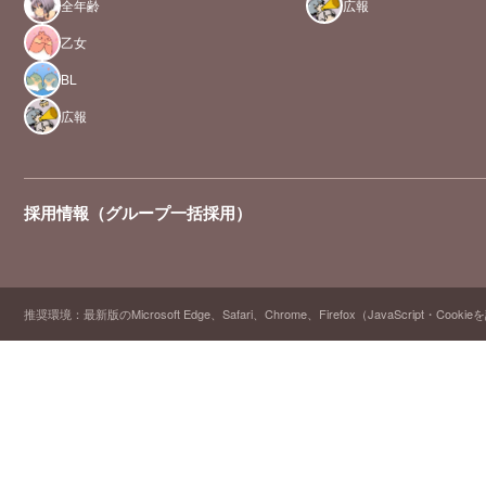
全年齢
広報
乙女
BL
広報
採用情報（グループ一括採用）
推奨環境：最新版のMicrosoft Edge、Safari、Chrome、Firefox（JavaScript・Cooki