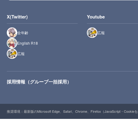
X(Twitter)
Youtube
全年齢
広報
English R18
広報
採用情報（グループ一括採用）
推奨環境：最新版のMicrosoft Edge、Safari、Chrome、Firefox（JavaScript・Cooki