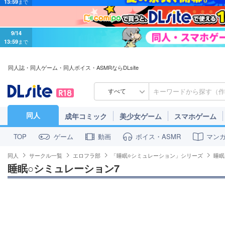
9/14
13:59
まで
同人誌・同人ゲーム・同人ボイス・ASMRならDLsite
すべて
同人
成年コミック
美少女ゲーム
スマホゲーム
ゲーム
動画
ボイス・ASMR
マン
TOP
同人
サークル一覧
エロフラ部
「睡眠○シミュレーション」シリーズ
睡眠
睡眠○シミュレーション7