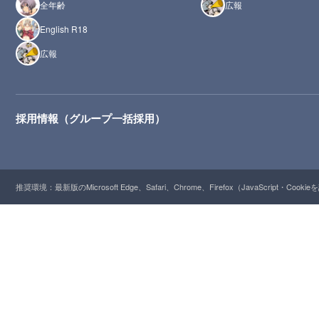
全年齢
広報
English R18
広報
採用情報（グループ一括採用）
推奨環境：最新版のMicrosoft Edge、Safari、Chrome、Firefox（JavaScript・Cooki