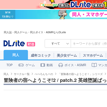
9/14
13:59
まで
同人誌・同人ゲーム・同人ボイス・ASMRならDLsite
すべて
同人
成年コミック
美少女ゲーム
スマホゲーム
ゲーム
動画
ボイス・ASMR
マン
TOP
同人
サークル一覧
ぺぺろんちーの
「冒険者の宿へようこそ！」シリーズ
冒険者の宿へようこそ!2 / patch.2 英雄堕誕ぱ