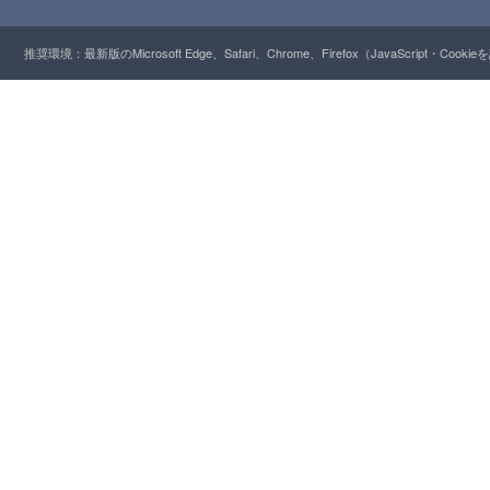
推奨環境：最新版のMicrosoft Edge、Safari、Chrome、Firefox（JavaScript・Cooki