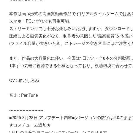
本作はmp4形式の高画質動画作品です(リアルタイムゲームではあ
スマホ・PCいずれでも再生可能。
ストリーミングでも十分お楽しみいただけますが、ダウンロード
圧縮による画質劣化がなく、制作者の意図した“最高画質”を体感
(ファイル容量が大きいため、ストレージの空き容量にはご注意く
また、作品の大容量化に伴い、今回は1日ごと・全8本の分割動画
1本ずつ気軽に視聴できる仕様となっており、視聴環境に合わせて
CV : 猫乃しろね
音楽 : PeriTune
-----------------------
■2025 8月28日 アップデート内容■(バージョンの数字は2.0のまま
★コスチューム追加★
5日目の量産型白ニーソックスバージョンになります。