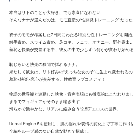
本当はリトのことが大好き。でも素直になれない――
そんなナナが選んだのは、モモ直伝の“性開発トレーニング”だった
双子のモモが考案した7日間にわたる特別な性トレーニングを開始
触手責め、スライム責め、足コキ、フェラ、オナニー、野外露出
羞恥と快楽が交差する中、彼女の中で少しずつ何かが変わり始め
恥じらいと快楽の狭間で揺れるナナ。
果たして彼女は、リト好みの“えっちな女の子”に生まれ変われるの
羞恥×快楽×恋心が交差する、性教育ラブコメディ！
物語の世界観と連動した映像・音声表現にも徹底的にこだわりま
まるでフィギュアがそのまま喘ぎ出す――
滑らかで艶やかな、リアルに絡み合う“2.5D”エロスの世界。
Unreal Engine 5を使用し、肌の揺れや表情の変化まで丁寧に作
全編をループ感のない自然な動きで構成し、