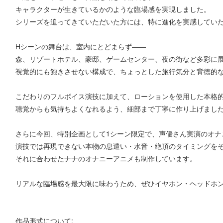
キャラクターが生きているかのような臨場感を実現しました。
シリーズを追ってきていただいた方には、特に進化を実感してい
Hシーンの舞台は、室内にとどまらず――
森、リゾートホテル、豪邸、ゲームセンター、夜の街など多彩に
視覚的にも飽きさせない構成で、ちょっとした旅行気分と背徳的
こだわりのフルボイス演技に加えて、ローションを使用した本格
聴覚からも気持ちよくなれるよう、細部まで丁寧に作り上げまし
さらに今回、特別企画として1シーン限定で、声優さん実演のオナ
演技では再現できない本物の息遣い・水音・絶頂のタイミングを
それに合わせたナナのオナニーアニメも制作しています。
リアルな臨場感を最大限に味わうため、ぜひイヤホン・ヘッドホ
作品形式について: