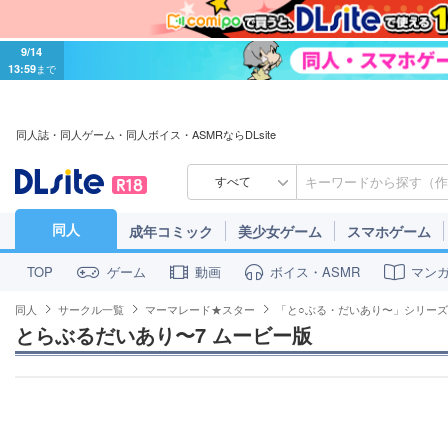
9/14
13:59
まで
同人誌・同人ゲーム・同人ボイス・ASMRならDLsite
すべて
同人
成年コミック
美少女ゲーム
スマホゲーム
ゲーム
動画
ボイス・ASMR
マン
TOP
同人
サークル一覧
マーマレード★スター
「と○ぶる・だいあり〜」シリーズ
とらぶるだいあり〜7 ムービー版