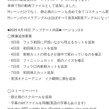
単体で別の動画ファイルとして追加しました。
Hシーンだけでなく、静止画のシーンも含めて全てコスチューム変
Hシーンのカメラアングルはほぼすべて改良&新規アングルになっ
■2025 6月16日 アップデート内容■バージョン2.0
◯映像追加要素
・3日目 フェラ初回に戸惑いながら咥えるカットを追加
・4日目 初回挿入カットを追加
・4日目 射精カットの明るさが途中で変わっているのを修正
・6日日 フィニッシュカット 肌のノイズを修正
・7日目 フェラ口内射精カットを追加
・7日目 初回挿入カット追加
・実演オナニーアニメ イク瞬間に潮を追加
◯ストーリーパート
・静止画のスクロールを追加
・字幕のsrtファイルを同梱(英語の字幕もあります)
Includes SRT subtitle files (English subtitles also included)