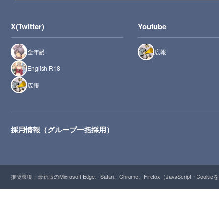
X(Twitter)
Youtube
全年齢
広報
English R18
広報
採用情報（グループ一括採用）
推奨環境：最新版のMicrosoft Edge、Safari、Chrome、Firefox（JavaScript・Cooki