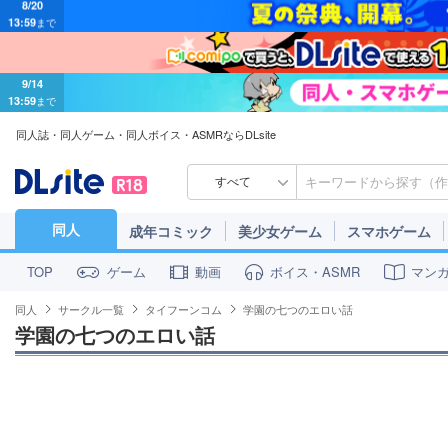
9/14
13:59
まで
同人誌・同人ゲーム・同人ボイス・ASMRならDLsite
すべて
同人
成年コミック
美少女ゲーム
スマホゲーム
ゲーム
動画
ボイス・ASMR
マン
TOP
同人
サークル一覧
タイフーンコム
学園の七つのエロい話
学園の七つのエロい話