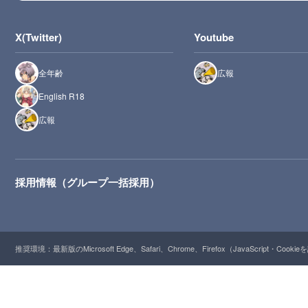
X(Twitter)
Youtube
全年齢
広報
English R18
広報
採用情報（グループ一括採用）
推奨環境：最新版のMicrosoft Edge、Safari、Chrome、Firefox（JavaScript・Cooki