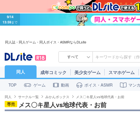
9/14
13:59
まで
同人誌・同人ゲーム・同人ボイス・ASMRならDLsite
すべて
同人
成年コミック
美少女ゲーム
スマホゲーム
ゲーム
動画
ボイス・ASMR
マン
TOP
同人
サークル一覧
みかんボックス
メス〇キ星人vs地球代表・お前
メス〇キ星人vs地球代表・お前
専売