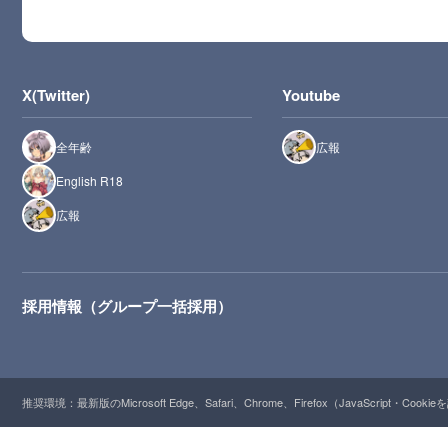
X(Twitter)
Youtube
全年齢
広報
English R18
広報
採用情報（グループ一括採用）
推奨環境：最新版のMicrosoft Edge、Safari、Chrome、Firefox（JavaScript・Cooki