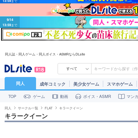
9/14
13:59
まで
同人誌・同人ゲーム・同人ボイス・ASMRならDLsite
すべて
同人
成年コミック
美少女ゲーム
スマホゲーム
ゲーム
動画
ボイス・ASMR
マン
TOP
同人
サークル一覧
FLAT
キラークイーン
キラークイーン