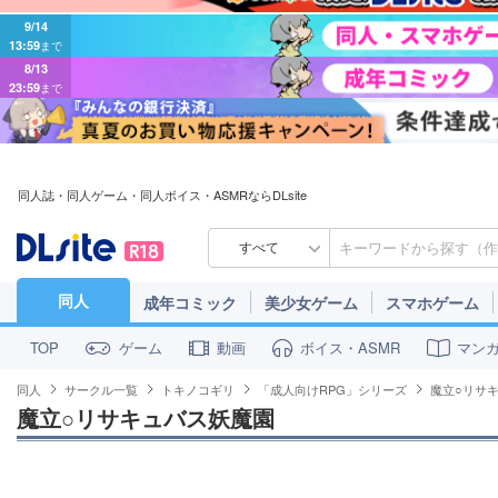
9/14
13:59
まで
8/13
23:59
まで
同人誌・同人ゲーム・同人ボイス・ASMRならDLsite
すべて
同人
成年コミック
美少女ゲーム
スマホゲーム
ゲーム
動画
ボイス・ASMR
マン
TOP
同人
サークル一覧
トキノコギリ
「成人向けRPG」シリーズ
魔立○リサ
魔立○リサキュバス妖魔園