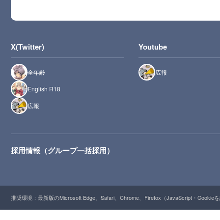
X(Twitter)
Youtube
全年齢
広報
English R18
広報
採用情報（グループ一括採用）
推奨環境：最新版のMicrosoft Edge、Safari、Chrome、Firefox（JavaScript・Cooki