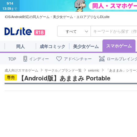
9/14
13:59
まで
iOS/Android対応の同人ゲーム・美少女ゲーム・エロアプリならDLsite
すべて
スマホゲーム
同人
成年コミック
美少女ゲーム
インディー
アドベンチャー
ロールプレイン
TOP
成人向けスマホゲーム
サークル／ブランド一覧
seismic
「あままみ」シリー
【Android版】あままみ Portable
専売