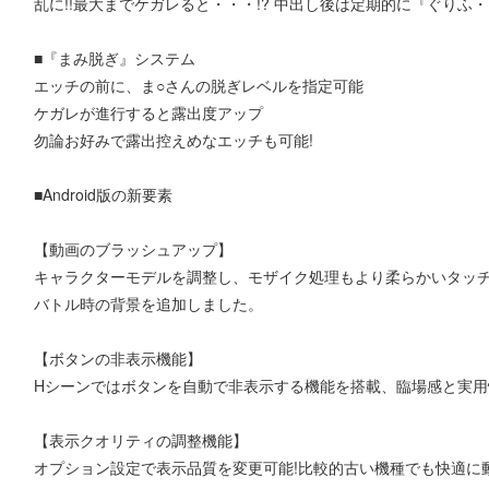
乱に!!最大までケガレると・・・!? 中出し後は定期的に『ぐりふ
■『まみ脱ぎ』システム
エッチの前に、ま○さんの脱ぎレベルを指定可能
ケガレが進行すると露出度アップ
勿論お好みで露出控えめなエッチも可能!
■Android版の新要素
【動画のブラッシュアップ】
キャラクターモデルを調整し、モザイク処理もより柔らかいタッ
バトル時の背景を追加しました。
【ボタンの非表示機能】
Hシーンではボタンを自動で非表示する機能を搭載、臨場感と実用
【表示クオリティの調整機能】
オプション設定で表示品質を変更可能!比較的古い機種でも快適に