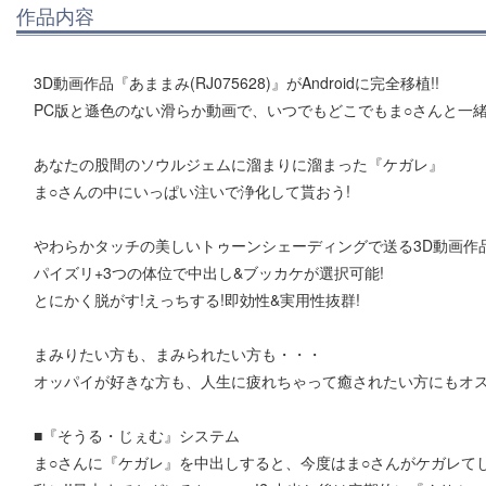
作品内容
3D動画作品『あままみ(RJ075628)』がAndroidに完全移植!!
PC版と遜色のない滑らか動画で、いつでもどこでもま○さんと一緒!
あなたの股間のソウルジェムに溜まりに溜まった『ケガレ』
ま○さんの中にいっぱい注いで浄化して貰おう!
やわらかタッチの美しいトゥーンシェーディングで送る3D動画作
パイズリ+3つの体位で中出し&ブッカケが選択可能!
とにかく脱がす!えっちする!即効性&実用性抜群!
まみりたい方も、まみられたい方も・・・
オッパイが好きな方も、人生に疲れちゃって癒されたい方にもオス
■『そうる・じぇむ』システム
ま○さんに『ケガレ』を中出しすると、今度はま○さんがケガレてし