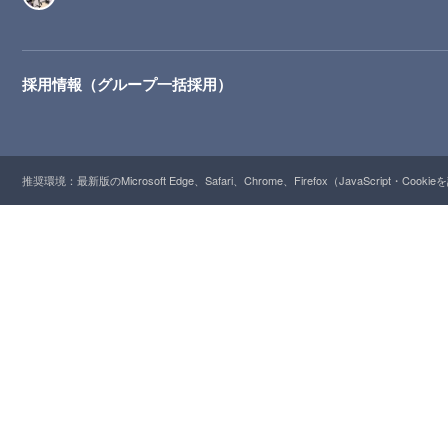
採用情報（グループ一括採用）
推奨環境：最新版のMicrosoft Edge、Safari、Chrome、Firefox（JavaScript・Cooki