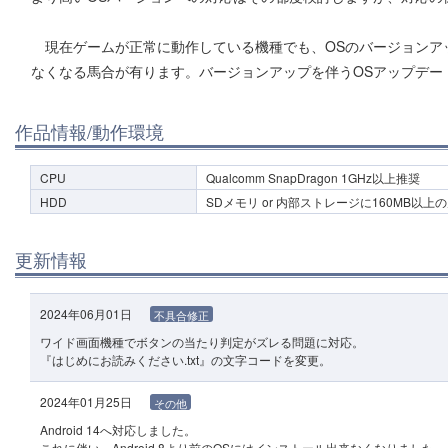
現在ゲームが正常に動作している機種でも、OSのバージョンア
なくなる馬合が有ります。バージョンアップを伴うOSアップデー
作品情報/動作環境
CPU
Qualcomm SnapDragon 1GHz以上推奨
HDD
SDメモリ or 内部ストレージに160MB以上
更新情報
2024年06月01日
不具合修正
ワイド画面機種でボタンの当たり判定がズレる問題に対応。
『はじめにお読みください.txt』の文字コードを変更。
2024年01月25日
その他
Android 14へ対応しました。
これに伴い、Android 8より前のOSにはインストール出来なくなりました。